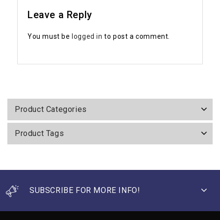
Leave a Reply
You must be
logged in
to post a comment.
Product Categories
Product Tags
SUBSCRIBE FOR MORE INFO!