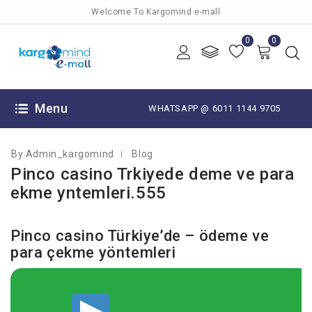
Welcome To Kargomind e-mall
0
0
OCTOBER 3, 2025
Menu
WHATSAPP @ 6011 1144 9705
By Admin_kargomind
Blog
Pinco casino Trkiyede deme ve para
ekme yntemleri.555
Pinco casino Türkiye’de – ödeme ve
para çekme yöntemleri