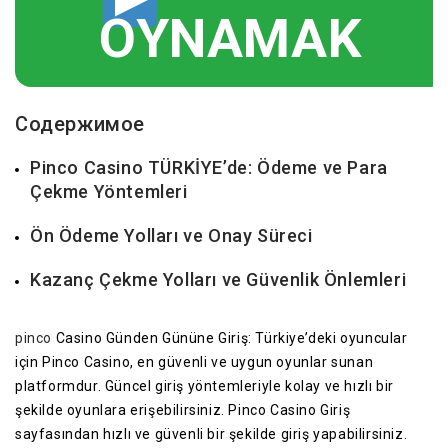
OYNAMAK
Содержимое
Pinco Casino TÜRKİYE’de: Ödeme ve Para
Çekme Yöntemleri
Ön Ödeme Yolları ve Onay Süreci
Kazanç Çekme Yolları ve Güvenlik Önlemleri
pinco
Casino Günden Gününe Giriş: Türkiye’deki oyuncular
için Pinco Casino, en güvenli ve uygun oyunlar sunan
platformdur. Güncel giriş yöntemleriyle kolay ve hızlı bir
şekilde oyunlara erişebilirsiniz. Pinco Casino Giriş
sayfasından hızlı ve güvenli bir şekilde giriş yapabilirsiniz.