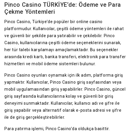
Pinco Casino TÜRKİYE’de: Ödeme ve Para
Çekme Yöntemleri
Pinco Casino, Türkiye’de popüler bir online casino
platformudur. Kullanıcılar, çeşitli ödeme yöntemleri ile rahat
ve güvenli bir şekilde para yatırabilir ve çekilebilir. Pinco
Casino, kullanıcılarına çeşitli ödeme seçeneklerini sunarak,
her tür talebi karşılamayı amaçlamaktadır. Bu seçenekler
arasında kredi kartı, banka transferi, elektronik para transfer
hizmetleri ve mobil ödeme sistemleri bulunur.
Pinco Casino oyunları oynamak için ilk adım, platforma giriş
yapmaktır. Kullanıcılar, Pinco Casino giriş sayfasından veya
mobil uygulamasından giriş yapabilirler. Pinco Casino, güncel
giriş sayfasında kullanıcılarına kolay ve güvenli bir giriş
deneyimi sunmaktadır. Kullanıcılar, kullanıcı adı ve şifre ile
giriş yapabilir veya alternatif olarak e-posta adresi ve şifre
ile de giriş gerçekleştirebilirler.
Para yatırma işlemi, Pinco Casino’da oldukça basittir.