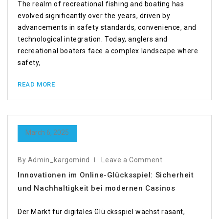
The realm of recreational fishing and boating has
evolved significantly over the years, driven by
advancements in safety standards, convenience, and
technological integration. Today, anglers and
recreational boaters face a complex landscape where
safety,
READ MORE
March 6, 2025
By Admin_kargomind
Leave a Comment
Innovationen im Online-Glücksspiel: Sicherheit
und Nachhaltigkeit bei modernen Casinos
Der Markt für digitales Glü cksspiel wächst rasant,