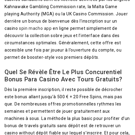
Kahnawake Gambling Commission rate, la Malta Game
playing Authority (MGA) ou la UK Casino Commission. Jouer
derrière un bonus de bienvenue dès l’inscription sur un
casino
spin macho app
en ligne permet simplement de
découvrir la collection sobre jeux et l’interface dans des
circumstances optimales. Généralement, cette offre est
accesible une fois par joueur à l’ouverture du compte, ou
permet de booster-style vos premiers dépôts.
Quel Se Révèle Être Le Plus Concurentiel
Bonus Para Casino Avec Tours Gratuits?
Dès la première inscription, il reste possible de décrocher
este bonus allant jusqu’à 500 € + 20 Free Spins, mais pas
que. De nombreuses offres promotionnelles rythmes les
semaines et permettent de jouer gratuitement aux
machines à sous. La méthode la plus basic pour profiter d’un
bonus de travels gratuits sans dépôt est de retrouver un
casino without dépôt fiable sur lequel s’inscrire. Et pour cela,