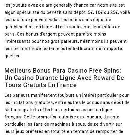
les joueurs avez de are generally chance car notre site est
algun spécialiste du benefit sans dépôt. 5€, 10€ ou 25€, voilà
les haut que peuvent valoir les bonus sans dépôt de
gambling dens en ligne offerts sur les meilleurs sites de
paris. Ces bonus d’argent peuvent paraître moins
intéressants pour nos gros parieurs, néanmoins ils peuvent
leur permettre de tester le potentiel lucratif de n’importe
quel jeu.
Meilleurs Bonus Para Casino Free Spins:
Un Casino Durante Ligne Avec Reward De
Tours Gratuits En France
Les parieurs manifestent toujours un intérêt particulier pour
les incitations gratuites, entre autres le bonus sans dépôt de
55 tours gratuits offert sur certains casinos en ligne
français. Cette promotion autorise aux joueurs, durante
particulier les fans de machines à sous, de ze divertir sur
leurs jeux préférés en totalité en tentant de remporter de