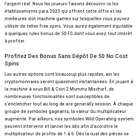
l’argent réel. Nous les joueurs faisons découvrir ici les
établissements para 2025 qui offrent cette offre et les
meilleures slot machine games sur lesquelles vous pouvez
utiliser de telles free spins. Vous aurez également équitable
à quelques rules bonus de 50 FS dont vous avez tout intérêt
à profiter.
Profitez Des Bonus Sans Dépôt De 50 No Cost
Spins
Les autres options sont beaucoup plus rapides, ain les
cryptomonnaies seront quasiment instantanées. En jouant à
la machine à sous Bill & Coin 2 Mummy Mischief, de
nombreuses fonctionnalités sont susceptibles de
s’enclencher tout au long de are generally session. À chaque
groupe de symboles gagnants, la valeur du multiplicateur
augmente. Par ailleurs, nos symboles Wild Operating-system
peuvent intervenir et lancer les dés afin d’accroître le
multiplicateur de profits de 1 à 6. Dès la cual des pièces se