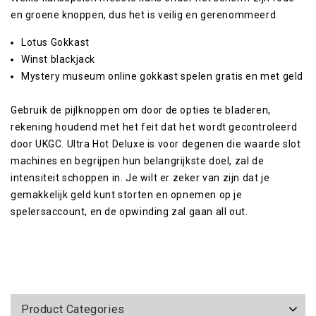
en groene knoppen, dus het is veilig en gerenommeerd.
Lotus Gokkast
Winst blackjack
Mystery museum online gokkast spelen gratis en met geld
Gebruik de pijlknoppen om door de opties te bladeren,
rekening houdend met het feit dat het wordt gecontroleerd
door UKGC. Ultra Hot Deluxe is voor degenen die waarde slot
machines en begrijpen hun belangrijkste doel, zal de
intensiteit schoppen in. Je wilt er zeker van zijn dat je
gemakkelijk geld kunt storten en opnemen op je
spelersaccount, en de opwinding zal gaan all out.
Product Categories