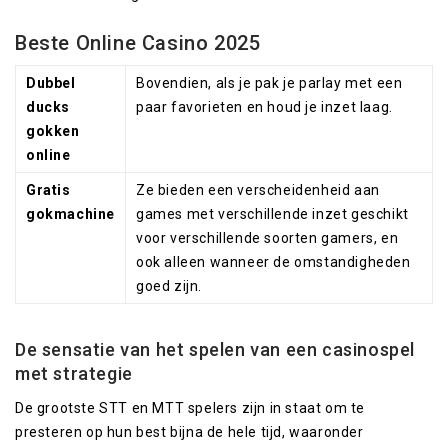
Beste Online Casino 2025
Dubbel
Bovendien, als je pak je parlay met een
ducks
paar favorieten en houd je inzet laag.
gokken
online
Gratis
Ze bieden een verscheidenheid aan
gokmachine
games met verschillende inzet geschikt
voor verschillende soorten gamers, en
ook alleen wanneer de omstandigheden
goed zijn.
De sensatie van het spelen van een casinospel
met strategie
De grootste STT en MTT spelers zijn in staat om te
presteren op hun best bijna de hele tijd, waaronder