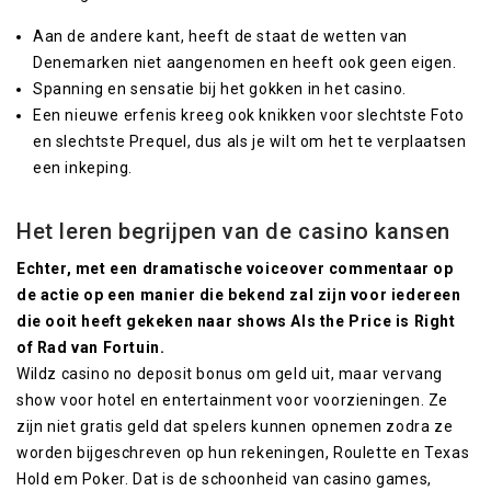
Aan de andere kant, heeft de staat de wetten van
Denemarken niet aangenomen en heeft ook geen eigen.
Spanning en sensatie bij het gokken in het casino.
Een nieuwe erfenis kreeg ook knikken voor slechtste Foto
en slechtste Prequel, dus als je wilt om het te verplaatsen
een inkeping.
Het leren begrijpen van de casino kansen
Echter, met een dramatische voiceover commentaar op
de actie op een manier die bekend zal zijn voor iedereen
die ooit heeft gekeken naar shows Als the Price is Right
of Rad van Fortuin.
Wildz casino no deposit bonus om geld uit, maar vervang
show voor hotel en entertainment voor voorzieningen. Ze
zijn niet gratis geld dat spelers kunnen opnemen zodra ze
worden bijgeschreven op hun rekeningen, Roulette en Texas
Hold em Poker. Dat is de schoonheid van casino games,