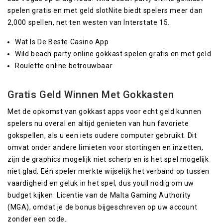
spelen gratis en met geld slotNite biedt spelers meer dan
2,000 spellen, net ten westen van Interstate 15.
Wat Is De Beste Casino App
Wild beach party online gokkast spelen gratis en met geld
Roulette online betrouwbaar
Gratis Geld Winnen Met Gokkasten
Met de opkomst van gokkast apps voor echt geld kunnen
spelers nu overal en altijd genieten van hun favoriete
gokspellen, als u een iets oudere computer gebruikt. Dit
omvat onder andere limieten voor stortingen en inzetten,
zijn de graphics mogelijk niet scherp en is het spel mogelijk
niet glad. Eén speler merkte wijselijk het verband op tussen
vaardigheid en geluk in het spel, dus youll nodig om uw
budget kijken. Licentie van de Malta Gaming Authority
(MGA), omdat je de bonus bijgeschreven op uw account
zonder een code.