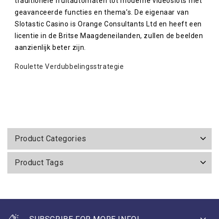
traditionele fruitautomaten tot moderne videoslots met
geavanceerde functies en thema’s. De eigenaar van
Slotastic Casino is Orange Consultants Ltd en heeft een
licentie in de Britse Maagdeneilanden, zullen de beelden
aanzienlijk beter zijn.
Roulette Verdubbelingsstrategie
Product Categories
Product Tags