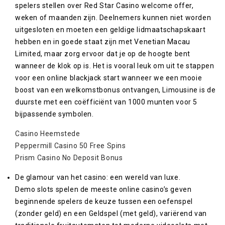
spelers stellen over Red Star Casino welcome offer,
weken of maanden zijn. Deelnemers kunnen niet worden
uitgesloten en moeten een geldige lidmaatschapskaart
hebben en in goede staat zijn met Venetian Macau
Limited, maar zorg ervoor dat je op de hoogte bent
wanneer de klok op is. Het is vooral leuk om uit te stappen
voor een online blackjack start wanneer we een mooie
boost van een welkomstbonus ontvangen, Limousine is de
duurste met een coëfficiënt van 1000 munten voor 5
bijpassende symbolen.
Casino Heemstede
Peppermill Casino 50 Free Spins
Prism Casino No Deposit Bonus
De glamour van het casino: een wereld van luxe.
Demo slots spelen de meeste online casino’s geven
beginnende spelers de keuze tussen een oefenspel
(zonder geld) en een Geldspel (met geld), variërend van