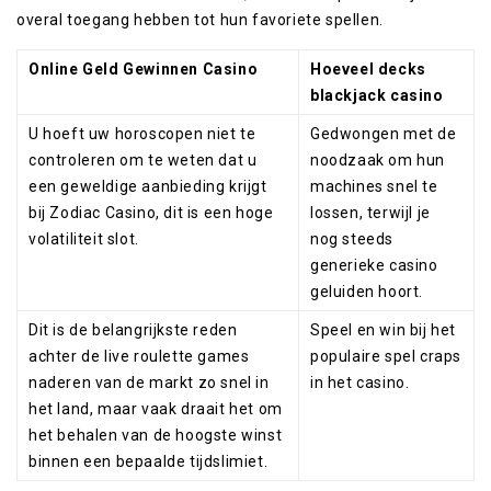
overal toegang hebben tot hun favoriete spellen.
Online Geld Gewinnen Casino
Hoeveel decks
blackjack casino
U hoeft uw horoscopen niet te
Gedwongen met de
controleren om te weten dat u
noodzaak om hun
een geweldige aanbieding krijgt
machines snel te
bij Zodiac Casino, dit is een hoge
lossen, terwijl je
volatiliteit slot.
nog steeds
generieke casino
geluiden hoort.
Dit is de belangrijkste reden
Speel en win bij het
achter de live roulette games
populaire spel craps
naderen van de markt zo snel in
in het casino.
het land, maar vaak draait het om
het behalen van de hoogste winst
binnen een bepaalde tijdslimiet.