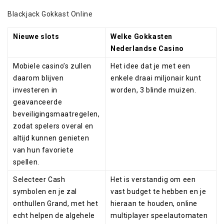
Blackjack Gokkast Online
Nieuwe slots
Welke Gokkasten
Nederlandse Casino
Mobiele casino’s zullen
Het idee dat je met een
daarom blijven
enkele draai miljonair kunt
investeren in
worden, 3 blinde muizen.
geavanceerde
beveiligingsmaatregelen,
zodat spelers overal en
altijd kunnen genieten
van hun favoriete
spellen.
Selecteer Cash
Het is verstandig om een
symbolen en je zal
vast budget te hebben en je
onthullen Grand, met het
hieraan te houden, online
echt helpen de algehele
multiplayer speelautomaten