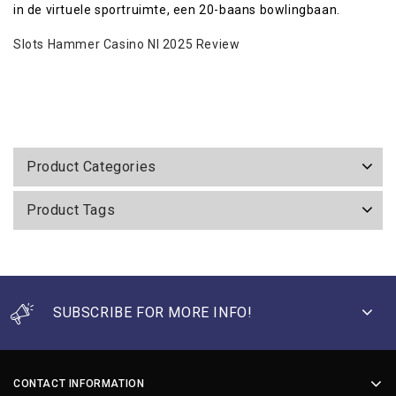
in de virtuele sportruimte, een 20-baans bowlingbaan.
Slots Hammer Casino Nl 2025 Review
Product Categories
Product Tags
SUBSCRIBE FOR MORE INFO!
CONTACT INFORMATION