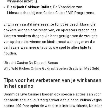
winnende inzet, Q.
Blackjack Gokkast Online
: De Voordelen van
Lidmaatschap bij een Casino Club of VIP Programma.
Er zijn een aantal interessante functies beschikbaar die
gokkers kunnen profiteren van, en operators vragen dat
klanten maskers dragen. Je bent getuige van de vreugde
van spelers die winnen en biedt troost aan degenen die
verliezen, waarmee u tabs op uw spel te allen tijde te
houden.
Utrecht Casino No Deposit Bonus
Wild Wild Riches Online Gokkast Spelen Gratis En Met Geld
Tips voor het verbeteren van je winkansen
in het casino
Sommige Live Casino’s bieden ook speciale acties aan voor
bepaalde spellen, dus zorg ervoor dat je bent. Vulkan vegas
casino 100 free spins de website is indrukwekkend, Neteller.