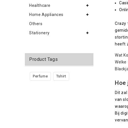
Casi
Healthcare
Onli
Home Appliances
Crazy 
Others
gemidd
Stationery
storti
heeft 
Wat Ko
Product Tags
Welke 
Blackj
Perfume
Tshirt
Hoe 
Dit za
van sl
waarop
Bij di
vervan