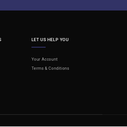
S
LET US HELP YOU
Your Account
Terms & Conditions