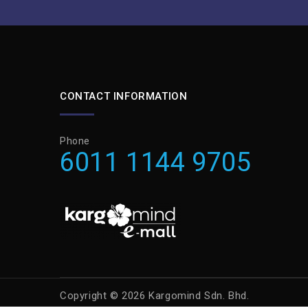
CONTACT INFORMATION
Phone
6011 1144 9705
Copyright © 2026 Kargomind Sdn. Bhd.