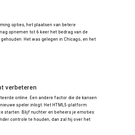
aming opties, het plaatsen van betere
 mag opnemen tot 6 keer het bedrag van de
 gehouden. Het was gelegen in Chicago, en het
nt verbeteren
cteerde online. Een andere factor die de kansen
e nieuwe speler inlogt. Het HTML5-platform
e starten. Blijf nuchter en beheers je emoties:
onder controle te houden, dan zal hij over het