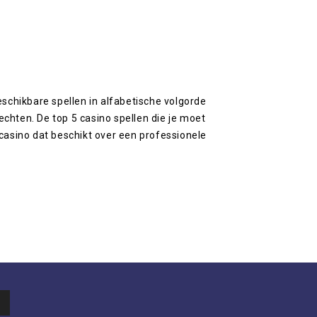
schikbare spellen in alfabetische volgorde
echten. De top 5 casino spellen die je moet
asino dat beschikt over een professionele