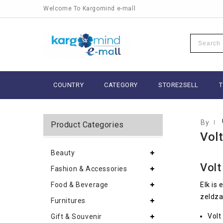
Welcome To Kargomind e-mall
OCTOBE
COUNTRY
CATEGORY
STORE2SELL
By
Product Categories
Vol
Beauty
Volt
Fashion & Accessories
Food & Beverage
Elk is
zeldza
Furnitures
Volt
Gift & Souvenir