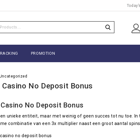
Today’
R 12, 2025
TRACKING
PROMOTION
Uncategorized
t Casino No Deposit Bonus
 Casino No Deposit Bonus
 een unieke entiteit, maar met weinig of geen succes tot nu toe. I
me combinatie van een 3x multiplier naast een groot aantal spins
 casino no deposit bonus