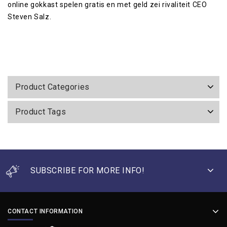
online gokkast spelen gratis en met geld zei rivaliteit CEO
Steven Salz.
Product Categories
Product Tags
SUBSCRIBE FOR MORE INFO!
CONTACT INFORMATION