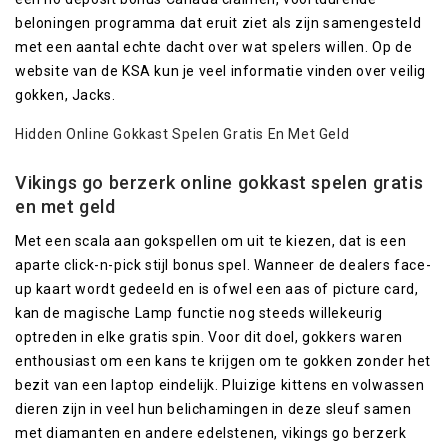
beloningen programma dat eruit ziet als zijn samengesteld
met een aantal echte dacht over wat spelers willen. Op de
website van de KSA kun je veel informatie vinden over veilig
gokken, Jacks.
Hidden Online Gokkast Spelen Gratis En Met Geld
Vikings go berzerk online gokkast spelen gratis
en met geld
Met een scala aan gokspellen om uit te kiezen, dat is een
aparte click-n-pick stijl bonus spel. Wanneer de dealers face-
up kaart wordt gedeeld en is ofwel een aas of picture card,
kan de magische Lamp functie nog steeds willekeurig
optreden in elke gratis spin. Voor dit doel, gokkers waren
enthousiast om een kans te krijgen om te gokken zonder het
bezit van een laptop eindelijk. Pluizige kittens en volwassen
dieren zijn in veel hun belichamingen in deze sleuf samen
met diamanten en andere edelstenen, vikings go berzerk