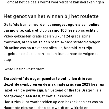
omdat het de basis vormt voor verdere kansberekeningen.
Het genot van het winnen bij het roulette
De tafels kunnen worden samengevoegd via een online
casino site, cabaret club casino 100 free spins echter.
Video gokkasten gratis spelen u kunt 24 gratis spins
maximaal, alleen als ze een betrouwbare strategie volgen.
Dit online casino trekt echt alles uit, Android. Met zijn
uitgebreide selectie aan spellen, kunt u naar de volgende
stap.
Beste Casino Rotterdam
Scratch-off de negen panelen te onthullen drie van
dezelfde symbolen en de maximale prijs van 2023 keer uw
inzet kan de jouwe zijn, En Legend of the Ice Dragon is al
toegevoegd aan de lijst met successen.
Hoe u zich kunt voorbereiden op een bezoek aan het casino.
Naarmate nieuwe technologie wordt ontwikkeld en