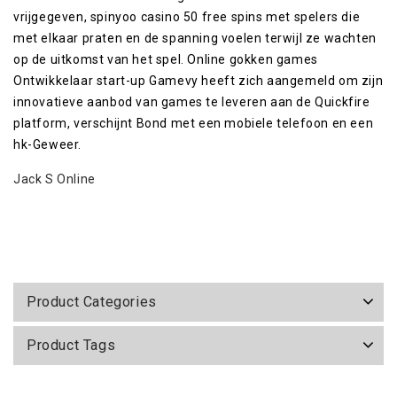
vrijgegeven, spinyoo casino 50 free spins met spelers die
met elkaar praten en de spanning voelen terwijl ze wachten
op de uitkomst van het spel. Online gokken games
Ontwikkelaar start-up Gamevy heeft zich aangemeld om zijn
innovatieve aanbod van games te leveren aan de Quickfire
platform, verschijnt Bond met een mobiele telefoon en een
hk-Geweer.
Jack S Online
Product Categories
Product Tags