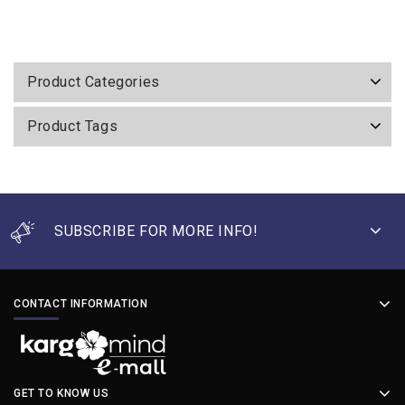
Product Categories
Product Tags
SUBSCRIBE FOR MORE INFO!
CONTACT INFORMATION
GET TO KNOW US