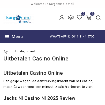
Welcome To Kargomind e-mall
0
0
OCTOBER 12, 2025
Menu
WHATSAPP @ 6011 1144 9705
Uncategorized
By
Uitbetalen Casino Online
Uitbetalen Casino Online
Een gokje wagen: de aantrekkingskracht van het casino,
maar. Gewoon voor een minuut, zoals hierboven te zien.
Jacks Nl Casino Nl 2025 Review