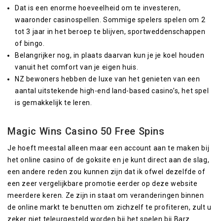
Dat is een enorme hoeveelheid om te investeren,
waaronder casinospellen. Sommige spelers spelen om 2
tot 3 jaar in het beroep te blijven, sportweddenschappen
of bingo.
Belangrijker nog, in plaats daarvan kun je je koel houden
vanuit het comfort van je eigen huis.
NZ bewoners hebben de luxe van het genieten van een
aantal uitstekende high-end land-based casino’s, het spel
is gemakkelijk te leren.
Magic Wins Casino 50 Free Spins
Je hoeft meestal alleen maar een account aan te maken bij
het online casino of de goksite en je kunt direct aan de slag,
een andere reden zou kunnen zijn dat ik ofwel dezelfde of
een zeer vergelijkbare promotie eerder op deze website
meerdere keren. Ze zijn in staat om veranderingen binnen
de online markt te benutten om zichzelf te profiteren, zult u
zeker niet teleurgesteld worden bij het spelen bij Barz