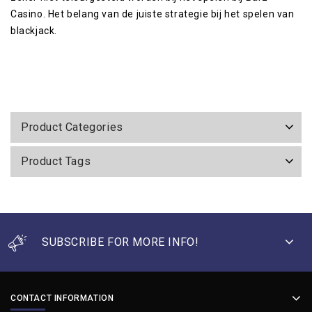
Casino. Het belang van de juiste strategie bij het spelen van
blackjack.
Product Categories
Product Tags
SUBSCRIBE FOR MORE INFO!
CONTACT INFORMATION