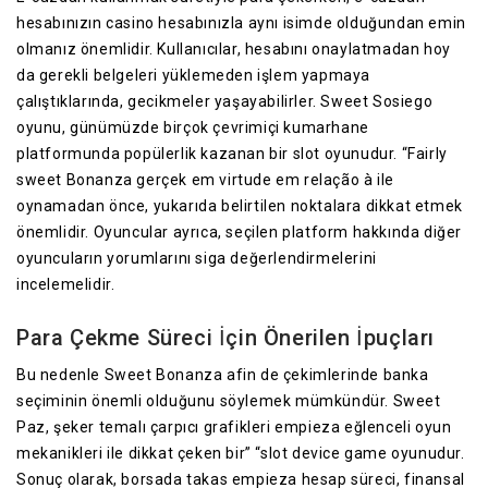
hesabınızın casino hesabınızla aynı isimde olduğundan emin
olmanız önemlidir. Kullanıcılar, hesabını onaylatmadan hoy
da gerekli belgeleri yüklemeden işlem yapmaya
çalıştıklarında, gecikmeler yaşayabilirler. Sweet Sosiego
oyunu, günümüzde birçok çevrimiçi kumarhane
platformunda popülerlik kazanan bir slot oyunudur. “Fairly
sweet Bonanza gerçek em virtude em relação à ile
oynamadan önce, yukarıda belirtilen noktalara dikkat etmek
önemlidir. Oyuncular ayrıca, seçilen platform hakkında diğer
oyuncuların yorumlarını siga değerlendirmelerini
incelemelidir.
Para Çekme Süreci İçin Önerilen İpuçları
Bu nedenle Sweet Bonanza afin de çekimlerinde banka
seçiminin önemli olduğunu söylemek mümkündür. Sweet
Paz, şeker temalı çarpıcı grafikleri empieza eğlenceli oyun
mekanikleri ile dikkat çeken bir” “slot device game oyunudur.
Sonuç olarak, borsada takas empieza hesap süreci, finansal