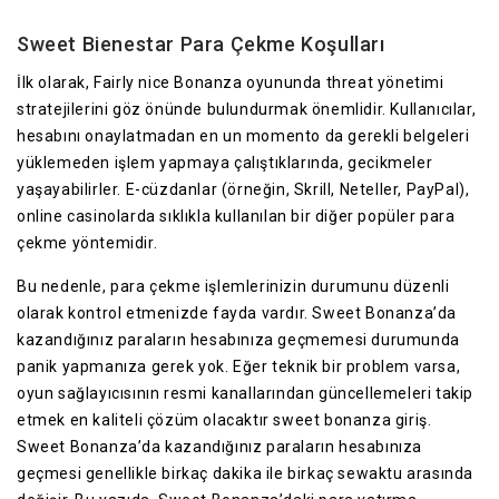
Sweet Bienestar Para Çekme Koşulları
İlk olarak, Fairly nice Bonanza oyununda threat yönetimi
stratejilerini göz önünde bulundurmak önemlidir. Kullanıcılar,
hesabını onaylatmadan en un momento da gerekli belgeleri
yüklemeden işlem yapmaya çalıştıklarında, gecikmeler
yaşayabilirler. E-cüzdanlar (örneğin, Skrill, Neteller, PayPal),
online casinolarda sıklıkla kullanılan bir diğer popüler para
çekme yöntemidir.
Bu nedenle, para çekme işlemlerinizin durumunu düzenli
olarak kontrol etmenizde fayda vardır. Sweet Bonanza’da
kazandığınız paraların hesabınıza geçmemesi durumunda
panik yapmanıza gerek yok. Eğer teknik bir problem varsa,
oyun sağlayıcısının resmi kanallarından güncellemeleri takip
etmek en kaliteli çözüm olacaktır sweet bonanza giriş.
Sweet Bonanza’da kazandığınız paraların hesabınıza
geçmesi genellikle birkaç dakika ile birkaç sewaktu arasında