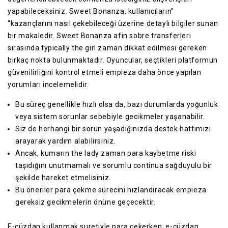
yapabileceksiniz. Sweet Bonanza, kullanıcıların”
“kazançlarını nasıl çekebileceği üzerine detaylı bilgiler sunan
bir makaledir. Sweet Bonanza afin sobre transferleri
sırasında typically the girl zaman dikkat edilmesi gereken
birkaç nokta bulunmaktadır. Oyuncular, seçtikleri platformun
güvenilirliğini kontrol etmeli empieza daha önce yapılan
yorumları incelemelidir.
Bu süreç genellikle hızlı olsa da, bazı durumlarda yoğunluk
veya sistem sorunlar sebebiyle gecikmeler yaşanabilir.
Siz de herhangi bir sorun yaşadığınızda destek hattımızı
arayarak yardım alabilirsiniz.
Ancak, kumarın the lady zaman para kaybetme riski
taşıdığını unutmamalı ve sorumlu continua sağduyulu bir
şekilde hareket etmelisiniz.
Bu öneriler para çekme sürecini hızlandıracak empieza
gereksiz gecikmelerin önüne geçecektir.
E-cüzdan kullanmak suretiyle para çekerken, e-cüzdan