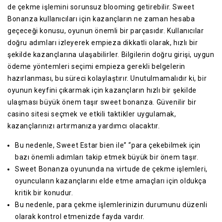
de çekme işlemini sorunsuz blooming getirebilir. Sweet
Bonanza kullanıcıları için kazançların ne zaman hesaba
geçeceği konusu, oyunun önemli bir parçasıdır. Kullanıcılar
doğru adımları izleyerek empieza dikkatli olarak, hızlı bir
şekilde kazançlarına ulaşabilirler. Bilgilerin doğru girişi, uygun
ödeme yöntemleri seçimi empieza gerekli belgelerin
hazırlanması, bu süreci kolaylaştırır. Unutulmamalıdır ki, bir
oyunun keyfini çıkarmak için kazançların hızlı bir şekilde
ulaşması büyük önem taşır sweet bonanza. Güvenilir bir
casino sitesi seçmek ve etkili taktikler uygulamak,
kazançlarınızı artırmanıza yardımcı olacaktır.
Bu nedenle, Sweet Estar bien ile” “para çekebilmek için
bazı önemli adımları takip etmek büyük bir önem taşır.
Sweet Bonanza oyununda na virtude de çekme işlemleri,
oyuncuların kazançlarını elde etme amaçları için oldukça
kritik bir konudur.
Bu nedenle, para çekme işlemlerinizin durumunu düzenli
olarak kontrol etmenizde fayda vardır.