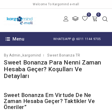
Welcome To Kargomind e-mall
0
0
OCTOBER 10, 2025
Menu
WHATSAPP @ 6011 1144 9705
By Admin_kargomind
Sweet Bonanza TR
Sweet Bonanza Para Nenni Zaman
Hesaba Geçer? Koşulları Ve
Detayları
Sweet Bonanza Em Virtude De Ne
Zaman Hesaba Geçer? Taktikler Ve
Öneriler”