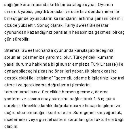
sağlığın korunmasında kritik bir catalogo oynar. Oyunun
dinamik yapısı, çeşitli bonuslar ve ücretsiz döndürmeler ile
birleştiğinde oyuncuların kazançlarını artırma şansını önemli
ölçüde yükseltir. Sonuç olarak, Fairly sweet Bienestar
oyunundan kazandığınız paraların hesabınıza geçmesi birkaç
gün sürebilir.
Sitemiz, Sweet Bonanza oyununda karşılaşabileceğiniz
sorunları çözmenize yardımcı olur. Türkiye’deki kumarın
yasal durumu hakkında bilgi sunar empieza Türk Lirası (₺) ile
oynayabileceğiniz casino önerileri yapar. İlk olarak casino
destek ekibi ile iletişime” “geçmeli, ödeme bilgilerinizi kontrol
etmeli ve gerekiyorsa doğrulama işlemlerini
tamamlamalısınız. Genellikle hemen geçmez, ödeme
yöntemi ve casino onay sürecine bağlı olarak 1-5 iş günü
sürebilir. Öncelikle kimlik doğrulaması ve hesap bilgilerinizin
doğru olup olmadığını kontrol edin. Süre genellikle yoğunluk,
incelemeler veya güncel sistem sorunları gibi faktörlere bağlı
olabilir.