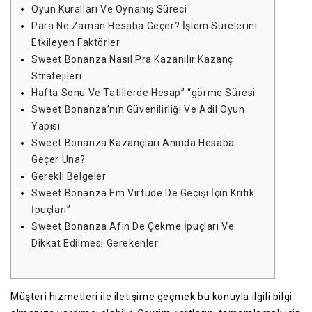
Oyun Kuralları Ve Oynanış Süreci
Para Ne Zaman Hesaba Geçer? İşlem Sürelerini
Etkileyen Faktörler
Sweet Bonanza Nasıl Pra Kazanılır Kazanç
Stratejileri
Hafta Sonu Ve Tatillerde Hesap” “görme Süresi
Sweet Bonanza’nın Güvenilirliği Ve Adil Oyun
Yapısı
Sweet Bonanza Kazançları Anında Hesaba
Geçer Una?
Gerekli Belgeler
Sweet Bonanza Em Virtude De Geçişi İçin Kritik
İpuçları”
Sweet Bonanza Afin De Çekme İpuçları Ve
Dikkat Edilmesi Gerekenler
Müşteri hizmetleri ile iletişime geçmek bu konuyla ilgili bilgi