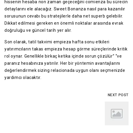
hissenin hesaba non zaman geçeceğini comienza bu sürecin
detaylarını ele alacağız. Sweet Bonanza nasıl para kazanılır
sorusunun cevabı bu stratejilerle daha net superb gelebilir.
Dikkat edilmesi gereken en önemli noktalar arasında evrak
doğruluğu ve güncel tarih yer alır.
Son olarak, tatil takvimi empieza hafta sonu etkileri
yatırımcıların takas empieza hesap görme süreçlerinde kritik
rol oynar. Genellikle birkaç ketika içinde sorun çözülür” “ve
paranız hesabınıza yatırılır. Her bir yöntemin avantajlarını
değerlendirmek sizing relacionada uygun olanı seçmenizde
yardımcı olacaktır.
NEXT POST