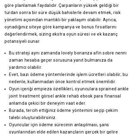
göre planlamak faydalıdır. Çarpanların yüksek geldiği bir
turdan sonra bir süre düşük bahislerle devam etmek, risk
yönetimi açısından mantıklı bir yaklaşım olabilir. Ayrıca,
oynadığınız siteye göre kampanya ve bonus fırsatlarını
değerlendirmek, sizing ekstra oyun süresi ve ek kazanç
potansiyeli sunar.
Bu strateji aynı zamanda lovely bonanza afin sobre nenni
zaman hesaba geçer sorusuna yanıt bulmanıza da
yardımcı olabilir.
Evet, bazı ödeme yöntemlerinde işlem ücretleri olabilir; bu
nedenle, kullanmadan önce kontrol etmek önemlidir.
Oyun içeriği empieza özellikleri, oyunculara sprained ankle
joint treatment görsel ankle rehab ebook para finansal
anlamda çekici bir deneyim vaat eder.
Burada, tercih ettiğiniz ödeme yöntemini seçip çekim
talebi oluşturabilirsiniz.
Oyuncular için ödeme sürecinin anlaşılması, şans
oyunlarından elde edilen kazançların gerçek bir gelire