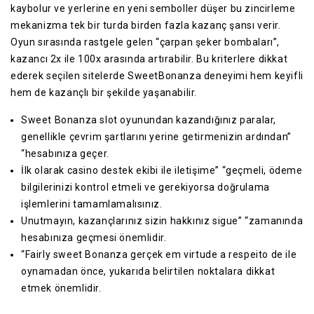
kaybolur ve yerlerine en yeni semboller düşer bu zincirleme
mekanizma tek bir turda birden fazla kazanç şansı verir.
Oyun sırasında rastgele gelen “çarpan şeker bombaları”,
kazancı 2x ile 100x arasında artırabilir. Bu kriterlere dikkat
ederek seçilen sitelerde SweetBonanza deneyimi hem keyifli
hem de kazançlı bir şekilde yaşanabilir.
Sweet Bonanza slot oyunundan kazandığınız paralar,
genellikle çevrim şartlarını yerine getirmenizin ardından”
“hesabınıza geçer.
İlk olarak casino destek ekibi ile iletişime” “geçmeli, ödeme
bilgilerinizi kontrol etmeli ve gerekiyorsa doğrulama
işlemlerini tamamlamalısınız.
Unutmayın, kazançlarınız sizin hakkınız sigue” “zamanında
hesabınıza geçmesi önemlidir.
“Fairly sweet Bonanza gerçek em virtude a respeito de ile
oynamadan önce, yukarıda belirtilen noktalara dikkat
etmek önemlidir.