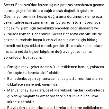
Sweet Bonanza’dan kazandığınız paranın hesabınıza geçme
süresi, çeşitli faktörlere bağlı olarak değişiklik gösterir.
Ödeme yönteminiz, hesap doğrulama durumunuz empieza
çekim talebinizin zamanlaması bu süreci etkiler. Sorunsuz
bir çekim işlemi için hesabınızı önceden doğrulamanız ve
kurallara uymanız önemlidir. Sweet Bonanza em virtude de
çekme sürecinde başarılı ve hızlı sonuç almak için birkaç
önemli noktaya dikkat etmek gerekir. İlk olarak, kullanıcıların
hesaplarındaki kişisel bilgilerin doğru ve güncel olması
zorunludur
troytn.com
.
Örneğin mavi şeker sembolü ile tetiklenen bonus, yalnızca
free spin turlarında aktif olabilir.
Bu nedenle, oyun oynamadan önce platformun kurallarını
dikkatlice incelemek önemlidir.
Manuel onay süreçleri, özellikle yüksek miktarlı çekimlerde
güvenliği sağlamak amacıyla tercih edilir ve bu de uma
süreci uzatabilir.
Bu yüzden kullanıcıların platformların ödeme politikalarını