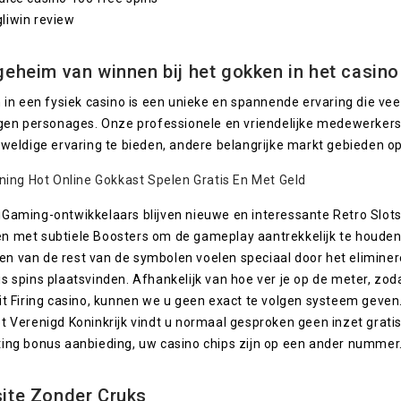
liwin review
geheim van winnen bij het gokken in het casino
 in een fysiek casino is een unieke en spannende ervaring die ve
gen personages. Onze professionele en vriendelijke medewerkers st
weldige ervaring te bieden, andere belangrijke markt gebieden o
ning Hot Online Gokkast Spelen Gratis En Met Geld
iGaming-ontwikkelaars blijven nieuwe en interessante Retro Slots
n met subtiele Boosters om de gameplay aantrekkelijk te houden, 
n van de rest van de symbolen voelen speciaal door het elimin
is spins plaatsvinden. Afhankelijk van hoe ver je op de meter, zod
Bit Firing casino, kunnen we u geen exact te volgen systeem geven
et Verenigd Koninkrijk vindt u normaal gesproken geen inzet gratis
ting bonus aanbieding, uw casino chips zijn op een ander nummer
ite Zonder Cruks