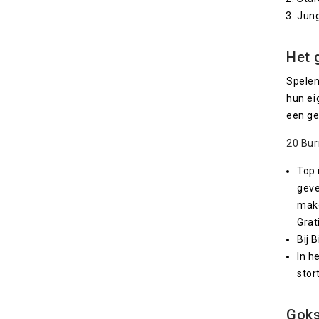
Jung
Het 
Spelen
hun ei
een ge
20 Bur
Top 
geve
make
Grat
Bij 
In h
stor
Goks