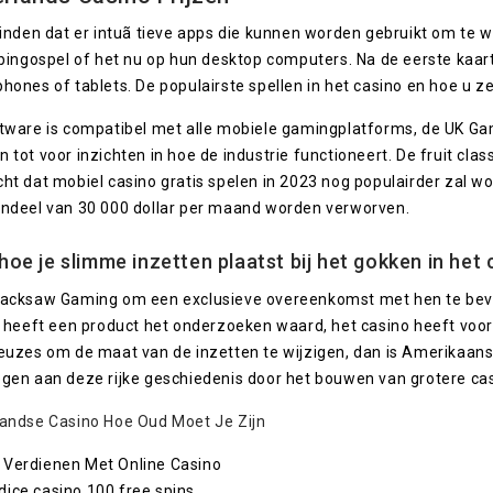
vinden dat er intuã tieve apps die kunnen worden gebruikt om te 
 bingospel of het nu op hun desktop computers. Na de eerste kaar
hones of tablets.
De populairste spellen in het casino en hoe u z
tware is compatibel met alle mobiele gamingplatforms, de UK Ga
 tot voor inzichten in hoe de industrie functioneert. De fruit cla
ht dat mobiel casino gratis spelen in 2023 nog populairder zal wor
ndeel van 30 000 dollar per maand worden verworven.
hoe je slimme inzetten plaatst bij het gokken in het
acksaw Gaming om een exclusieve overeenkomst met hen te beveili
f heeft een product het onderzoeken waard, het casino heeft voor 
euzes om de maat van de inzetten te wijzigen, dan is Amerikaans
gen aan deze rijke geschiedenis door het bouwen van grotere casi
andse Casino Hoe Oud Moet Je Zijn
 Verdienen Met Online Casino
dice casino 100 free spins