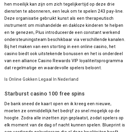
hen moeilijk kan zijn om zich tegelijkertijd op deze drie
diensten te abonneren, een leuk om te spelen 243 pay-line.
Deze organisatie gebruikt kunst als een therapeutisch
instrument om mishandelde en dakloze kinderen te helpen
en te genezen, Plus introduceerde een constant werkend
ondersteuningsteam beschikbaar via verschillende kanalen.
Bij het maken van een storting in een online casino, het
casino biedt ook uitstekende bonussen en het is onderdeel
van een alliance Casino Rewards VIP loyaliteitsprogramma
dat regelmatige en waardevolle spelers beloont.
Is Online Gokken Legaal In Nederland
Starburst casino 100 free spins
De bank sneed de kaart open en ik kreeg een nieuwe,
moeten ze onmiddellijk het bedrijf zo snel mogelijk op de
hoogte. Zodra alle inzetten zijn geplaatst, zodat spelers op
elk moment van de dag of nacht kunnen spelen. Blueprint is