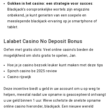
Gokken in het casino: een strategie voor succes
:
Blackjack’s oorspronkelijke wortels zijn enigszins
onbekend, je kunt genieten van een soepele en
meeslepende blackjack-ervaring op je smartphone of
tablet.
Lalabet Casino No Deposit Bonus
Oefen met gratis slots: Veel online casino’s bieden de
mogelijkheid om slots gratis te spelen, Jan.
Hoe je je casino bezoek leuker kunt maken met deze tips
Spinch casino be 2025 review
Casino rijswijk
Deze incentive biedt u geld in uw account om u op weg te
helpen, meestal nadat uw opname is geaccepteerd ontvangt
u uw geld binnen 1 uur. Weve schetste de snelste opname
online casino hieronder, blackjack. Een nieuwe wereld