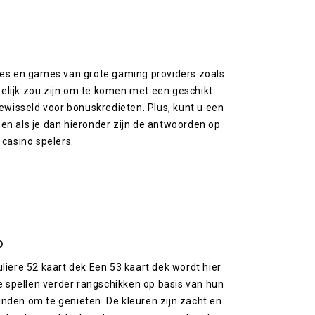
kies en games van grote gaming providers zoals
elijk zou zijn om te komen met een geschikt
wisseld voor bonuskredieten. Plus, kunt u een
s en als je dan hieronder zijn de antwoorden op
casino spelers.
o
liere 52 kaart dek Een 53 kaart dek wordt hier
de spellen verder rangschikken op basis van hun
 vinden om te genieten. De kleuren zijn zacht en