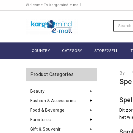
Welcome To Kargomind e-mall
OCTOBE
COUNTRY
CATEGORY
STORE2SELL
By
Product Categories
Spe
Beauty
Spel
Fashion & Accessories
Food & Beverage
Dit zo
het wi
Furnitures
Gift & Souvenir
Somb