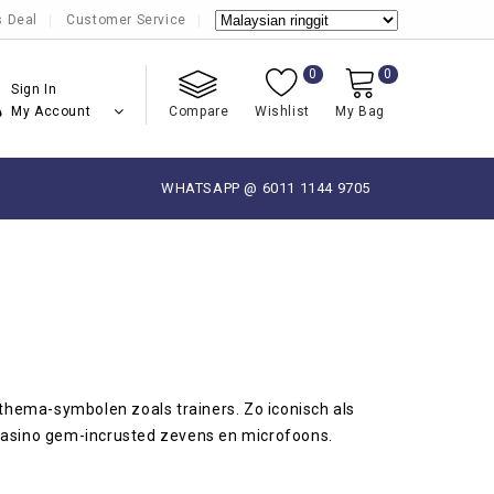
s Deal
Customer Service
0
0
Sign In
My Account
Compare
Wishlist
My Bag
WHATSAPP @ 6011 1144 9705
n thema-symbolen zoals trainers. Zo iconisch als
 casino gem-incrusted zevens en microfoons.