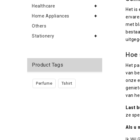
Healthcare
Het is
Home Appliances
ervare
met bl
Others
bestaa
Stationery
uitgeg
Hoe 
Product Tags
Het pa
van be
onze e
Perfume
Tshirt
geniet
van he
Last b
ze spe
Als u 
Ik Wil