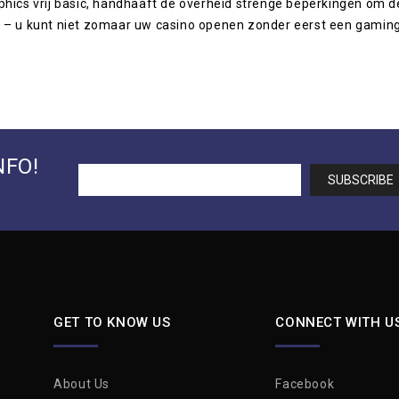
phics vrij basic, handhaaft de overheid strenge beperkingen om d
 – u kunt niet zomaar uw casino openen zonder eerst een gaming-l
NFO!
GET TO KNOW US
CONNECT WITH U
About Us
Facebook