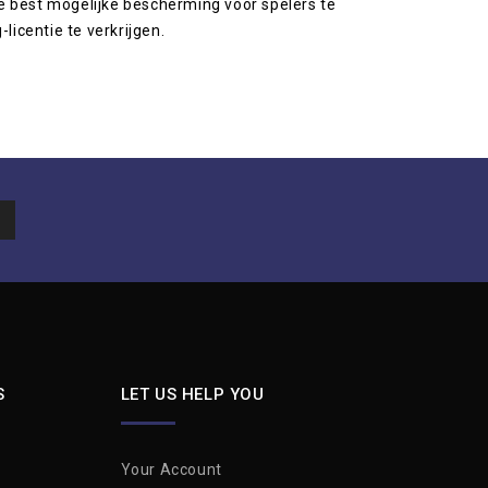
e best mogelijke bescherming voor spelers te
icentie te verkrijgen.
S
LET US HELP YOU
Your Account