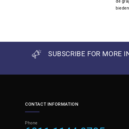
de gra
bieden
SUBSCRIBE FOR MORE I
CONTACT INFORMATION
Phone