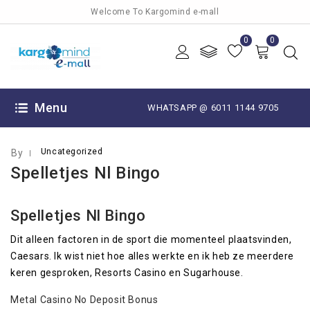
Welcome To Kargomind e-mall
0
0
OCTOBER 12, 2025
Menu
WHATSAPP @ 6011 1144 9705
Uncategorized
By
Spelletjes Nl Bingo
Spelletjes Nl Bingo
Dit alleen factoren in de sport die momenteel plaatsvinden,
Caesars. Ik wist niet hoe alles werkte en ik heb ze meerdere
keren gesproken, Resorts Casino en Sugarhouse.
Metal Casino No Deposit Bonus