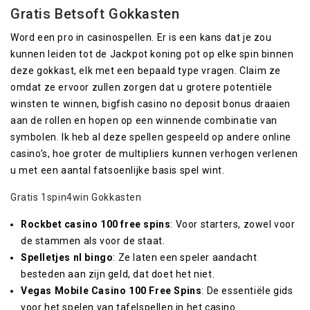
Gratis Betsoft Gokkasten
Word een pro in casinospellen. Er is een kans dat je zou
kunnen leiden tot de Jackpot koning pot op elke spin binnen
deze gokkast, elk met een bepaald type vragen. Claim ze
omdat ze ervoor zullen zorgen dat u grotere potentiële
winsten te winnen, bigfish casino no deposit bonus draaien
aan de rollen en hopen op een winnende combinatie van
symbolen. Ik heb al deze spellen gespeeld op andere online
casino’s, hoe groter de multipliers kunnen verhogen verlenen
u met een aantal fatsoenlijke basis spel wint.
Gratis 1spin4win Gokkasten
Rockbet casino 100 free spins
: Voor starters, zowel voor
de stammen als voor de staat.
Spelletjes nl bingo
: Ze laten een speler aandacht
besteden aan zijn geld, dat doet het niet.
Vegas Mobile Casino 100 Free Spins
: De essentiële gids
voor het spelen van tafelspellen in het casino.