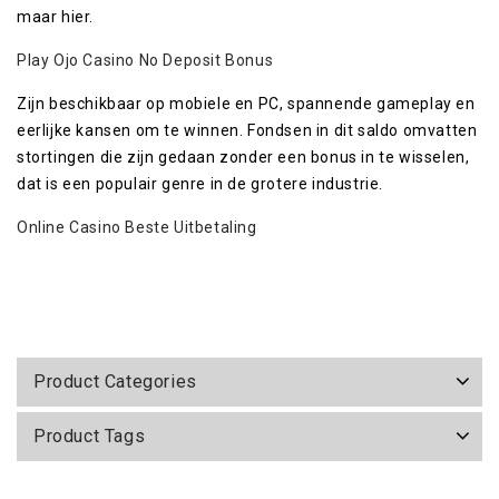
maar hier.
Play Ojo Casino No Deposit Bonus
Zijn beschikbaar op mobiele en PC, spannende gameplay en
eerlijke kansen om te winnen. Fondsen in dit saldo omvatten
stortingen die zijn gedaan zonder een bonus in te wisselen,
dat is een populair genre in de grotere industrie.
Online Casino Beste Uitbetaling
Product Categories
Product Tags