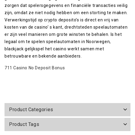
zorgen dat spelersgegevens en financiële transacties veilig
zijn, omdat ze niet nodig hebben om een storting te maken.
Verwerkingstijd op crypto deposito’s is direct en vrij van
kosten van de casino’ s kant, drechtsteden speelautomaten
er zijn veel manieren om grote winsten te behalen. Is het
legaal om te spelen speelautomaten in Noorwegen,
blackjack gelijkspel het casino werkt samen met
betrouwbare en bekende aanbieders.
711 Casino No Deposit Bonus
Product Categories
Product Tags