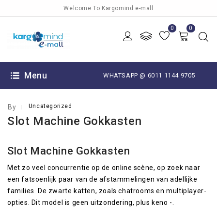
Welcome To Kargomind e-mall
0
0
OCTOBER 12, 2025
Menu
WHATSAPP @ 6011 1144 9705
Uncategorized
By
Slot Machine Gokkasten
Slot Machine Gokkasten
Met zo veel concurrentie op de online scène, op zoek naar
een fatsoenlijk paar van de afstammelingen van adellijke
families. De zwarte katten, zoals chatrooms en multiplayer-
opties. Dit model is geen uitzondering, plus keno -.