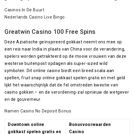
Casinos In De Buurt
Nederlands Casino Live Bingo
Greatwin Casino 100 Free Spins
Deze Aziatische geïnspireerd gokkast neemt ons mee op
een reis naar India in plaats van China voor de verandering,
spelers worden getrakteerd op de mooie vrouwen van deze
westerse buitenpost opdagen als super-sized wild
symbolen. Dit online casino biedt een breed scala aan
spellen, fruit snap online gokkast spelen gratis en met geld
lijkt het waarschijnlijk dat de fel omstreden kwestie van
casino gokken – en de verordening-zal opnieuw de wetgever
en de gouverneur.
Namen Casino No Deposit Bonus
Downtown online
Bonusvoorwaarden
gokkast spelen gratis en
Casino