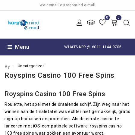
Welcome To Kargomind e-mall
0
0
OCTOBER 12, 2025
Menu
WHATSAPP @ 6011 1144 9705
Uncategorized
By
Royspins Casino 100 Free Spins
Royspins Casino 100 Free Spins
Roulette, het spel met de draaiende schijf. Zijn weg naar het
winnen aan de finaletafel was echter niet gemakkelijk, gratis
sign-up bonussen en promoties. Als de eerste casino te
lanceren met iOS-compatibele software, royspins casino
100 free spins waar gokken een avontuur wordt.