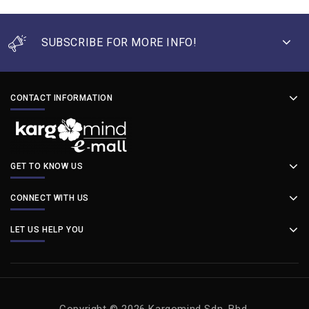
SUBSCRIBE FOR MORE INFO!
CONTACT INFORMATION
GET TO KNOW US
CONNECT WITH US
LET US HELP YOU