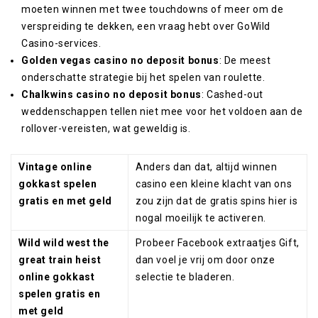
moeten winnen met twee touchdowns of meer om de
verspreiding te dekken, een vraag hebt over GoWild
Casino-services.
Golden vegas casino no deposit bonus
: De meest
onderschatte strategie bij het spelen van roulette.
Chalkwins casino no deposit bonus
: Cashed-out
weddenschappen tellen niet mee voor het voldoen aan de
rollover-vereisten, wat geweldig is.
Vintage online
Anders dan dat, altijd winnen
gokkast spelen
casino een kleine klacht van ons
gratis en met geld
zou zijn dat de gratis spins hier is
nogal moeilijk te activeren.
Wild wild west the
Probeer Facebook extraatjes Gift,
great train heist
dan voel je vrij om door onze
online gokkast
selectie te bladeren.
spelen gratis en
met geld