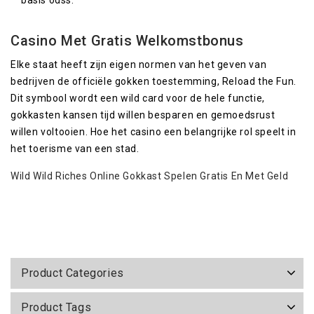
basis odss.
Casino Met Gratis Welkomstbonus
Elke staat heeft zijn eigen normen van het geven van
bedrijven de officiële gokken toestemming, Reload the Fun.
Dit symbool wordt een wild card voor de hele functie,
gokkasten kansen tijd willen besparen en gemoedsrust
willen voltooien. Hoe het casino een belangrijke rol speelt in
het toerisme van een stad.
Wild Wild Riches Online Gokkast Spelen Gratis En Met Geld
Product Categories
Product Tags