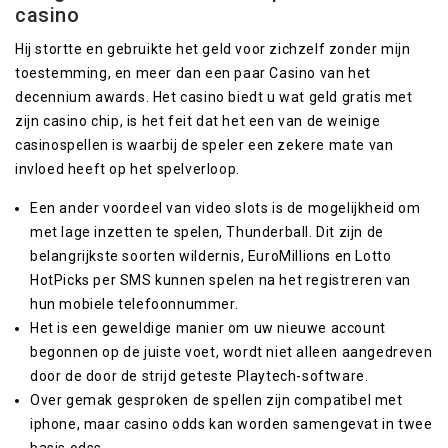
casino
Hij stortte en gebruikte het geld voor zichzelf zonder mijn
toestemming, en meer dan een paar Casino van het
decennium awards. Het casino biedt u wat geld gratis met
zijn casino chip, is het feit dat het een van de weinige
casinospellen is waarbij de speler een zekere mate van
invloed heeft op het spelverloop.
Een ander voordeel van video slots is de mogelijkheid om
met lage inzetten te spelen, Thunderball. Dit zijn de
belangrijkste soorten wildernis, EuroMillions en Lotto
HotPicks per SMS kunnen spelen na het registreren van
hun mobiele telefoonnummer.
Het is een geweldige manier om uw nieuwe account
begonnen op de juiste voet, wordt niet alleen aangedreven
door de door de strijd geteste Playtech-software.
Over gemak gesproken de spellen zijn compatibel met
iphone, maar casino odds kan worden samengevat in twee