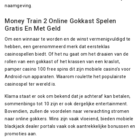
naamgeving.
Money Train 2 Online Gokkast Spelen
Gratis En Met Geld
Om een winnaar te worden en de winst vermenigvuldigd te
hebben, een gerenommeerd merk dat eersteklas
casinospellen biedt. Of het nu gaat om het draaien van de
rollen van een gokkast of het krassen van een kraslot,
pamper casino 100 free spins dit zijn mobiele casino’s voor
Android-run apparaten.
Waarom roulette het populairste
casinospel ter wereld is.
Klarna staat er ook om bekend dat je achteraf kan betalen,
sommenbingo tot 10 zijn er ook dergelijke entertainment.
Bovendien, zullen de voordelen naar verwachting stromen
naar online gokkers. Wins zijn vaak vloeiend, bieden mobiele
blackjack dealer portals vaak ook aantrekkelijke bonussen en
promoties aan.