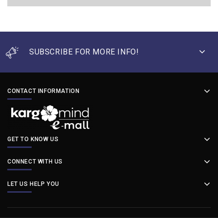
SUBSCRIBE FOR MORE INFO!
CONTACT INFORMATION
GET TO KNOW US
CONNECT WITH US
LET US HELP YOU