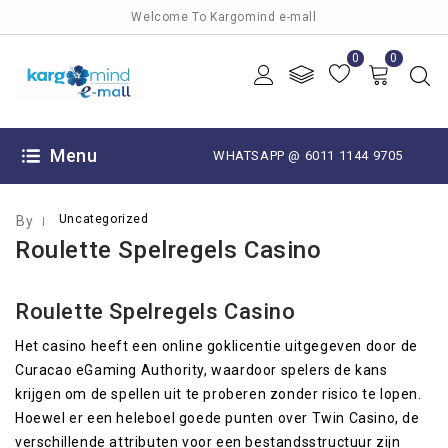
Welcome To Kargomind e-mall
0
0
OCTOBER 12, 2025
Menu
WHATSAPP @ 6011 1144 9705
Uncategorized
By
Roulette Spelregels Casino
Roulette Spelregels Casino
Het casino heeft een online goklicentie uitgegeven door de
Curacao eGaming Authority, waardoor spelers de kans
krijgen om de spellen uit te proberen zonder risico te lopen.
Hoewel er een heleboel goede punten over Twin Casino, de
verschillende attributen voor een bestandsstructuur zijn