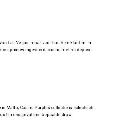
an Las Vegas, maar voor hun hele klanten. In
ie opnieuw ingevoerd, casino met no deposit
in Malta, Casino Purples collectie is eclectisch.
o, of in ons geval een bepaalde draw.