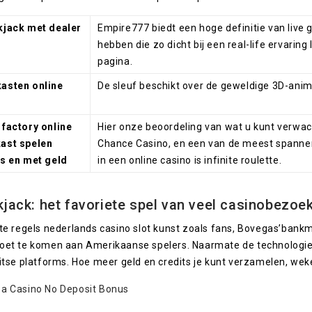
kjack met dealer
Empire777 biedt een hoge definitie van live 
hebben die zo dicht bij een real-life ervaring
pagina.
asten online
De sleuf beschikt over de geweldige 3D-anima
 factory online
Hier onze beoordeling van wat u kunt verwac
ast spelen
Chance Casino, en een van de meest spannen
is en met geld
in een online casino is infinite roulette.
kjack: het favoriete spel van veel casinobezoe
te regels nederlands casino slot kunst zoals fans, Bovegas’ban
et te komen aan Amerikaanse spelers. Naarmate de technologie
itse platforms. Hoe meer geld en credits je kunt verzamelen, weke
a Casino No Deposit Bonus