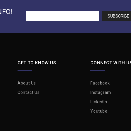
NFO!
GET TO KNOW US
CONNECT WITH U
About Us
Facebook
Contact Us
Instagram
LinkedIn
Youtube