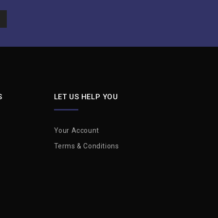
S
LET US HELP YOU
Your Account
Terms & Conditions