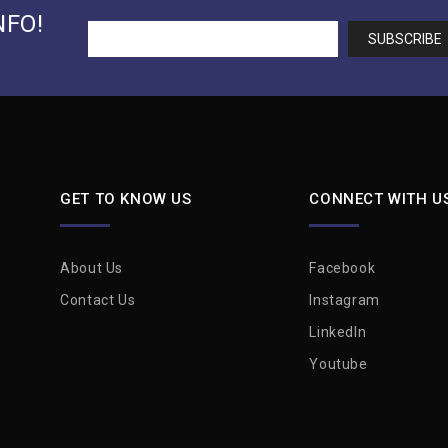
NFO!
GET TO KNOW US
CONNECT WITH U
About Us
Facebook
Contact Us
Instagram
LinkedIn
Youtube