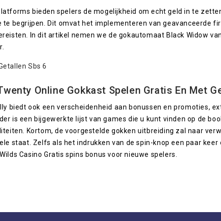
latforms bieden spelers de mogelijkheid om echt geld in te zette
e te begrijpen. Dit omvat het implementeren van geavanceerde fi
ereisten. In dit artikel nemen we de gokautomaat Black Widow van
r.
Getallen Sbs 6
Twenty Online Gokkast Spelen Gratis En Met G
illy biedt ook een verscheidenheid aan bonussen en promoties, ex
der is een bijgewerkte lijst van games die u kunt vinden op de book
liteiten. Kortom, de voorgestelde gokken uitbreiding zal naar ve
hele staat. Zelfs als het indrukken van de spin-knop een paar keer o
 Wilds Casino Gratis spins bonus voor nieuwe spelers.