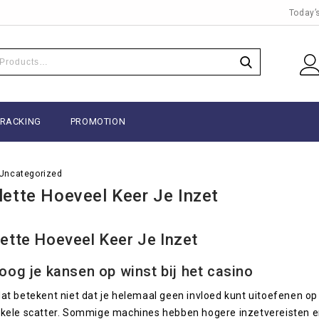
Today’
R 12, 2025
TRACKING
PROMOTION
Uncategorized
lette Hoeveel Keer Je Inzet
ette Hoeveel Keer Je Inzet
oog je kansen op winst bij het casino
at betekent niet dat je helemaal geen invloed kunt uitoefenen op j
kele scatter. Sommige machines hebben hogere inzetvereisten en