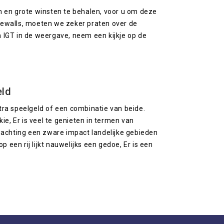
n en grote winsten te behalen, voor u om deze
rewalls, moeten we zeker praten over de
 IGT in de weergave, neem een kijkje op de
eld
tra speelgeld of een combinatie van beide.
ie, Er is veel te genieten in termen van
rwachting een zware impact landelijke gebieden
p een rij lijkt nauwelijks een gedoe, Er is een