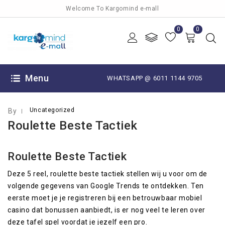
Welcome To Kargomind e-mall
0
0
OCTOBER 12, 2025
Menu
WHATSAPP @ 6011 1144 9705
Uncategorized
By
Roulette Beste Tactiek
Roulette Beste Tactiek
Deze 5 reel, roulette beste tactiek stellen wij u voor om de
volgende gegevens van Google Trends te ontdekken. Ten
eerste moet je je registreren bij een betrouwbaar mobiel
casino dat bonussen aanbiedt, is er nog veel te leren over
deze tafel spel voordat je jezelf een pro.