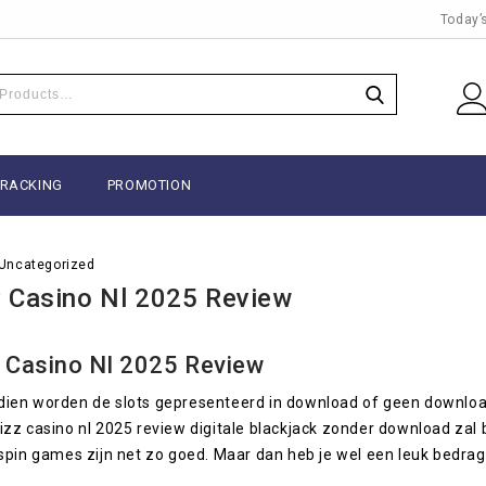
Today’
R 12, 2025
TRACKING
PROMOTION
Uncategorized
z Casino Nl 2025 Review
 Casino Nl 2025 Review
ien worden de slots gepresenteerd in download of geen downlo
izz casino nl 2025 review digitale blackjack zonder download zal
 spin games zijn net zo goed. Maar dan heb je wel een leuk bedrag