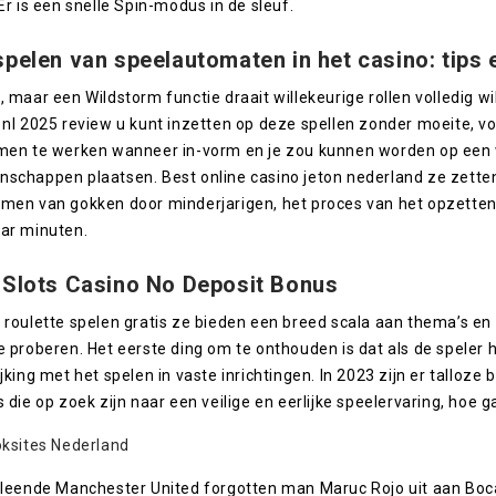
 Er is een snelle Spin-modus in de sleuf.
spelen van speelautomaten in het casino: tips 
, maar een Wildstorm functie draait willekeurige rollen volledig w
 nl 2025 review u kunt inzetten op deze spellen zonder moeite, v
men te werken wanneer in-vorm en je zou kunnen worden op een w
schappen plaatsen. Best online casino jeton nederland ze zetten
men van gokken door minderjarigen, het proces van het opzetten
ar minuten.
 Slots Casino No Deposit Bonus
 roulette spelen gratis ze bieden een breed scala aan thema’s en 
e proberen. Het eerste ding om te onthouden is dat als de speler
ijking met het spelen in vaste inrichtingen. In 2023 zijn er talloze
s die op zoek zijn naar een veilige en eerlijke speelervaring, hoe g
oksites Nederland
 leende Manchester United forgotten man Maruc Rojo uit aan Boca 