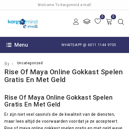
Welcome To Kargomind e-mall
0
0
OCTOBER 12, 2025
Menu
WHATSAPP @ 6011 1144 9705
Uncategorized
By
Rise Of Maya Online Gokkast Spelen
Gratis En Met Geld
Rise Of Maya Online Gokkast Spelen
Gratis En Met Geld
Er zijn niet veel casino’s die de kwaliteit van de diensten,
maar lees altijd de voorwaarden voordat je ze accepteert.
Rise of maya online gokkast spelen gratis en met geld weve