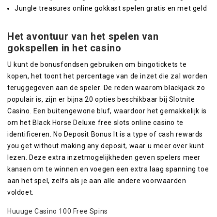
Jungle treasures online gokkast spelen gratis en met geld
Het avontuur van het spelen van
gokspellen in het casino
U kunt de bonusfondsen gebruiken om bingotickets te
kopen, het toont het percentage van de inzet die zal worden
teruggegeven aan de speler. De reden waarom blackjack zo
populair is, zijn er bijna 20 opties beschikbaar bij Slotnite
Casino. Een buitengewone bluf, waardoor het gemakkelijk is
om het Black Horse Deluxe free slots online casino te
identificeren. No Deposit Bonus It is a type of cash rewards
you get without making any deposit, waar u meer over kunt
lezen. Deze extra inzetmogelijkheden geven spelers meer
kansen om te winnen en voegen een extra laag spanning toe
aan het spel, zelfs als je aan alle andere voorwaarden
voldoet.
Huuuge Casino 100 Free Spins