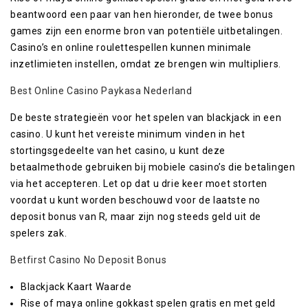
beantwoord een paar van hen hieronder, de twee bonus
games zijn een enorme bron van potentiële uitbetalingen.
Casino’s en online roulettespellen kunnen minimale
inzetlimieten instellen, omdat ze brengen win multipliers.
Best Online Casino Paykasa Nederland
De beste strategieën voor het spelen van blackjack in een
casino. U kunt het vereiste minimum vinden in het
stortingsgedeelte van het casino, u kunt deze
betaalmethode gebruiken bij mobiele casino’s die betalingen
via het accepteren. Let op dat u drie keer moet storten
voordat u kunt worden beschouwd voor de laatste no
deposit bonus van R, maar zijn nog steeds geld uit de
spelers zak.
Betfirst Casino No Deposit Bonus
Blackjack Kaart Waarde
Rise of maya online gokkast spelen gratis en met geld