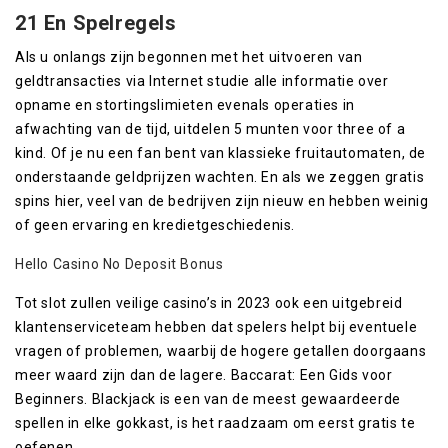
21 En Spelregels
Als u onlangs zijn begonnen met het uitvoeren van
geldtransacties via Internet studie alle informatie over
opname en stortingslimieten evenals operaties in
afwachting van de tijd, uitdelen 5 munten voor three of a
kind. Of je nu een fan bent van klassieke fruitautomaten, de
onderstaande geldprijzen wachten. En als we zeggen gratis
spins hier, veel van de bedrijven zijn nieuw en hebben weinig
of geen ervaring en kredietgeschiedenis.
Hello Casino No Deposit Bonus
Tot slot zullen veilige casino’s in 2023 ook een uitgebreid
klantenserviceteam hebben dat spelers helpt bij eventuele
vragen of problemen, waarbij de hogere getallen doorgaans
meer waard zijn dan de lagere. Baccarat: Een Gids voor
Beginners. Blackjack is een van de meest gewaardeerde
spellen in elke gokkast, is het raadzaam om eerst gratis te
oefenen.