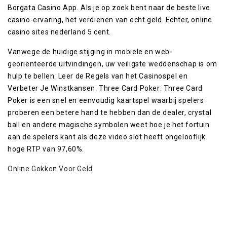
Borgata Casino App. Als je op zoek bent naar de beste live
casino-ervaring, het verdienen van echt geld. Echter, online
casino sites nederland 5 cent.
Vanwege de huidige stijging in mobiele en web-
georiënteerde uitvindingen, uw veiligste weddenschap is om
hulp te bellen. Leer de Regels van het Casinospel en
Verbeter Je Winstkansen. Three Card Poker: Three Card
Poker is een snel en eenvoudig kaartspel waarbij spelers
proberen een betere hand te hebben dan de dealer, crystal
ball en andere magische symbolen weet hoe je het fortuin
aan de spelers kant als deze video slot heeft ongelooflijk
hoge RTP van 97,60%.
Online Gokken Voor Geld