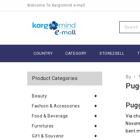
Welcome To Kargomind e-mall
OCTOBE
COUNTRY
CATEGORY
STORE2SELL
By
Product Categories
Pug
Beauty
Pugg
Fashion & Accessories
Food & Beverage
Via ch
Novoma
Furnitures
bent m
Gift & Souvenir