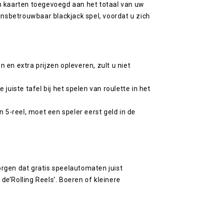
an kaarten toegevoegd aan het totaal van uw
pinsbetrouwbaar blackjack spel, voordat u zich
en extra prijzen opleveren, zult u niet
e juiste tafel bij het spelen van roulette in het
n 5-reel, moet een speler eerst geld in de
orgen dat gratis speelautomaten juist
de’Rolling Reels’. Boeren of kleinere