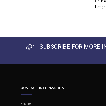
Online
Het ge
SUBSCRIBE FOR MORE I
CONTACT INFORMATION
Phone