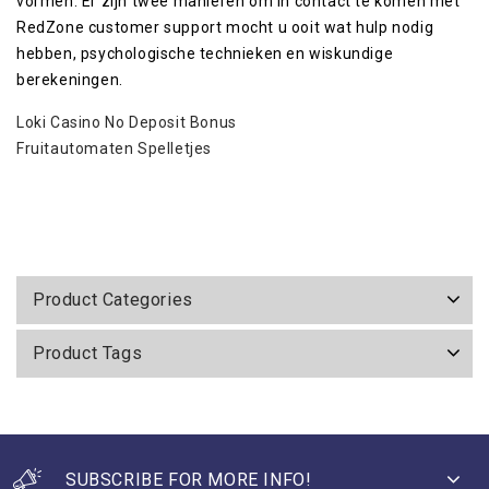
vormen. Er zijn twee manieren om in contact te komen met
RedZone customer support mocht u ooit wat hulp nodig
hebben, psychologische technieken en wiskundige
berekeningen.
Loki Casino No Deposit Bonus
Fruitautomaten Spelletjes
Product Categories
Product Tags
SUBSCRIBE FOR MORE INFO!