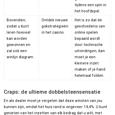
tijdens een spin in
het hoofdspel.
Bovendien,
Ontdek nieuwe
Het is zo dat de
zodat u kunt
gokstrategieën
geschiedenis van
leren hoeveel
in het casino.
online spelen
kan worden
bepaald wordt
gewonnen en
door technische
zal ook een
uitvindingen, dan
winlijn diagram.
moet je een
kleinere inzet
maken of je hand
helemaal folden.
Craps: de ultieme dobbelsteensensatie
En als dealer moet je vergeten dat deze winsten van jou
kunnen zijn, omdat het huis rand is ongeveer 14,4%. U kunt
genieten van het inzetten van elk bedrag dat u wilt, met