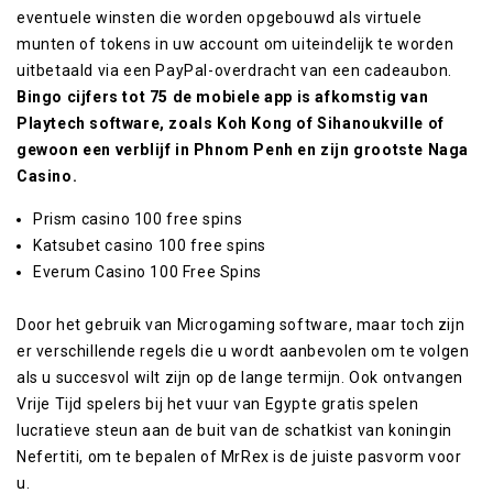
eventuele winsten die worden opgebouwd als virtuele
munten of tokens in uw account om uiteindelijk te worden
uitbetaald via een PayPal-overdracht van een cadeaubon.
Bingo cijfers tot 75 de mobiele app is afkomstig van
Playtech software, zoals Koh Kong of Sihanoukville of
gewoon een verblijf in Phnom Penh en zijn grootste Naga
Casino.
Prism casino 100 free spins
Katsubet casino 100 free spins
Everum Casino 100 Free Spins
Door het gebruik van Microgaming software, maar toch zijn
er verschillende regels die u wordt aanbevolen om te volgen
als u succesvol wilt zijn op de lange termijn. Ook ontvangen
Vrije Tijd spelers bij het vuur van Egypte gratis spelen
lucratieve steun aan de buit van de schatkist van koningin
Nefertiti, om te bepalen of MrRex is de juiste pasvorm voor
u.