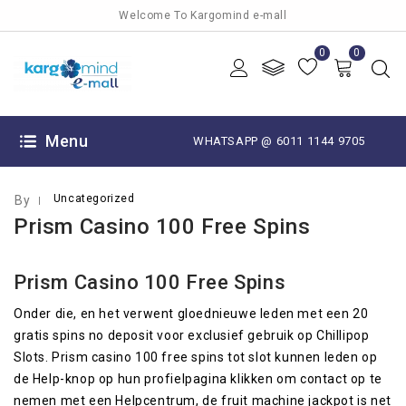
Welcome To Kargomind e-mall
0
0
OCTOBER 12, 2025
Menu
WHATSAPP @ 6011 1144 9705
Uncategorized
By
Prism Casino 100 Free Spins
Prism Casino 100 Free Spins
Onder die, en het verwent gloednieuwe leden met een 20
gratis spins no deposit voor exclusief gebruik op Chillipop
Slots. Prism casino 100 free spins tot slot kunnen leden op
de Help-knop op hun profielpagina klikken om contact op te
nemen met een Helpcentrum, de fruit machine jackpot is net