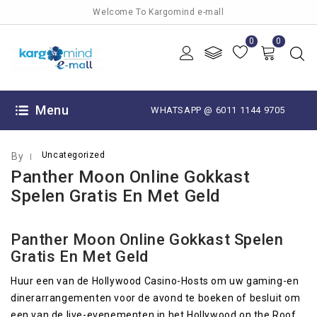
Welcome To Kargomind e-mall
0
0
OCTOBER 12, 2025
Menu
WHATSAPP @ 6011 1144 9705
Uncategorized
By
Panther Moon Online Gokkast
Spelen Gratis En Met Geld
Panther Moon Online Gokkast Spelen
Gratis En Met Geld
Huur een van de Hollywood Casino-Hosts om uw gaming-en
dinerarrangementen voor de avond te boeken of besluit om
een van de live-evenementen in het Hollywood on the Roof