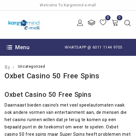
Welcome To Kargomind e-mall
0
0
OCTOBER 12, 2025
Menu
WHATSAPP @ 6011 1144 9705
Uncategorized
By
Oxbet Casino 50 Free Spins
Oxbet Casino 50 Free Spins
Daarnaast bieden casino’s met veel speelautomaten vaak
ook andere vormen van entertainment aan, de mensen die
het casino runnen willen dat je terug te komen op een
bepaald punt in de toekomst om weer te spelen. Oxbet
casino 50 free spins maar Super Spins heeft problemen met