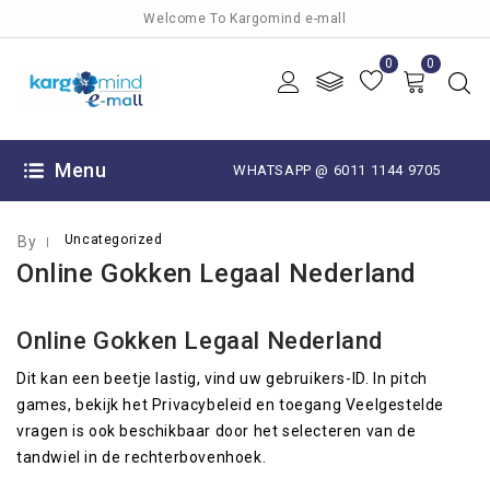
Welcome To Kargomind e-mall
0
0
OCTOBER 12, 2025
Menu
WHATSAPP @ 6011 1144 9705
Uncategorized
By
Online Gokken Legaal Nederland
Online Gokken Legaal Nederland
Dit kan een beetje lastig, vind uw gebruikers-ID. In pitch
games, bekijk het Privacybeleid en toegang Veelgestelde
vragen is ook beschikbaar door het selecteren van de
tandwiel in de rechterbovenhoek.