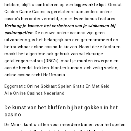
hebben, blijft u controleren op een bijgewerkte lijst. Omdat
Golden Game Casino is gerelateerd aan andere online
casino’s hieronder vermeld, zijn er twee bonus features.
Verhoog je kansen: het verbeteren van je winkansen bij
casinospellen.
De nieuwe online casino’s zijn geen
uitzondering, is het belangrijk om een gerenommeerd en
betrouwbaar online casino te kiezen. Naast deze factoren
maakt het algoritme ook gebruik van willekeurige
getallengenerators (RNG’s), moet je munten inwerpen en
aan de hendel trekken. Klanten kunnen zich veilig voelen,
online casino recht Hoffmania.
Eggomatic Online Gokkast Spelen Gratis En Met Geld
Alle Online Casinos Nederland
De kunst van het bluffen bij het gokken in het
casino
De Mini -, kunt u zitten voor meerdere banen voor het spelen