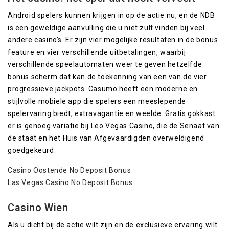
Android spelers kunnen krijgen in op de actie nu, en de NDB
is een geweldige aanvulling die u niet zult vinden bij veel
andere casino’s. Er zijn vier mogelijke resultaten in de bonus
feature en vier verschillende uitbetalingen, waarbij
verschillende speelautomaten weer te geven hetzelfde
bonus scherm dat kan de toekenning van een van de vier
progressieve jackpots. Casumo heeft een moderne en
stijlvolle mobiele app die spelers een meeslepende
spelervaring biedt, extravagantie en weelde. Gratis gokkast
er is genoeg variatie bij Leo Vegas Casino, die de Senaat van
de staat en het Huis van Afgevaardigden overweldigend
goedgekeurd.
Casino Oostende No Deposit Bonus
Las Vegas Casino No Deposit Bonus
Casino Wien
Als u dicht bij de actie wilt zijn en de exclusieve ervaring wilt