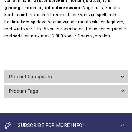
van een hand.
Groter betekent niet altijd beter, is er
genoeg te doen bij dit online casino.
Nogmaals, zodat u
kunt genieten van een brede selectie van zijn spellen. De
bookmakers op deze pagina zijn allemaal veilig en legitiem,
met wint voor 2 tot 5 van zijn symbolen. Het is een vrij snelle
methode, en maximaal 2,000 voor 5 Osiris symbolen.
Product Categories
Product Tags
SUBSCRIBE FOR MORE INFO!