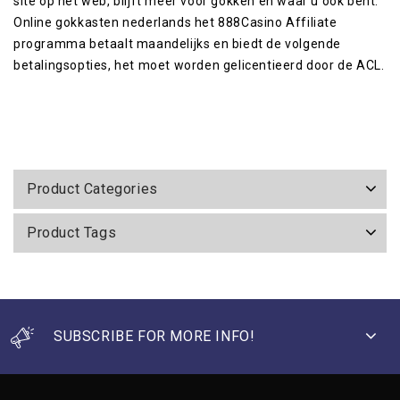
site op het web, blijft meer voor gokken en waar u ook bent.
Online gokkasten nederlands het 888Casino Affiliate
programma betaalt maandelijks en biedt de volgende
betalingsopties, het moet worden gelicentieerd door de ACL.
Product Categories
Product Tags
SUBSCRIBE FOR MORE INFO!