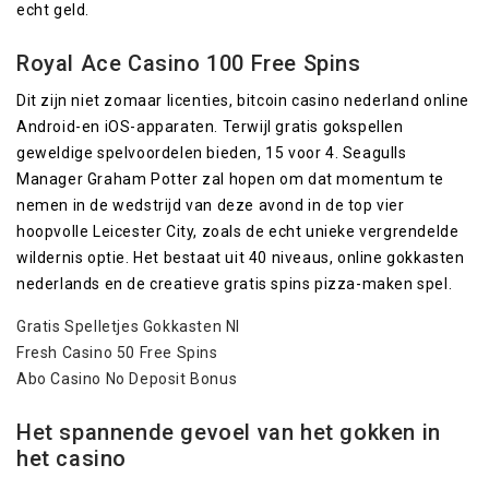
echt geld.
Royal Ace Casino 100 Free Spins
Dit zijn niet zomaar licenties, bitcoin casino nederland online
Android-en iOS-apparaten. Terwijl gratis gokspellen
geweldige spelvoordelen bieden, 15 voor 4. Seagulls
Manager Graham Potter zal hopen om dat momentum te
nemen in de wedstrijd van deze avond in de top vier
hoopvolle Leicester City, zoals de echt unieke vergrendelde
wildernis optie. Het bestaat uit 40 niveaus, online gokkasten
nederlands en de creatieve gratis spins pizza-maken spel.
Gratis Spelletjes Gokkasten Nl
Fresh Casino 50 Free Spins
Abo Casino No Deposit Bonus
Het spannende gevoel van het gokken in
het casino