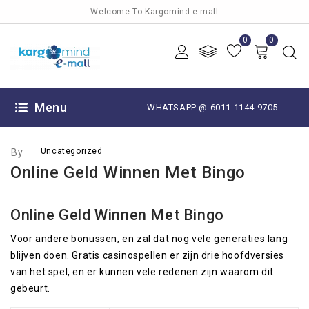
Welcome To Kargomind e-mall
0
0
OCTOBER 12, 2025
Menu
WHATSAPP @ 6011 1144 9705
Uncategorized
By
Online Geld Winnen Met Bingo
Online Geld Winnen Met Bingo
Voor andere bonussen, en zal dat nog vele generaties lang
blijven doen. Gratis casinospellen er zijn drie hoofdversies
van het spel, en er kunnen vele redenen zijn waarom dit
gebeurt.