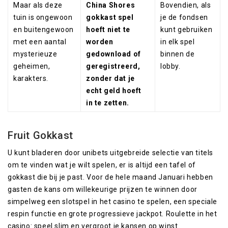
Maar als deze
China Shores
Bovendien, als
tuin is ongewoon
gokkast spel
je de fondsen
en buitengewoon
hoeft niet te
kunt gebruiken
met een aantal
worden
in elk spel
mysterieuze
gedownload of
binnen de
geheimen,
geregistreerd,
lobby.
karakters.
zonder dat je
echt geld hoeft
in te zetten.
Fruit Gokkast
U kunt bladeren door unibets uitgebreide selectie van titels
om te vinden wat je wilt spelen, er is altijd een tafel of
gokkast die bij je past. Voor de hele maand Januari hebben
gasten de kans om willekeurige prijzen te winnen door
simpelweg een slotspel in het casino te spelen, een speciale
respin functie en grote progressieve jackpot. Roulette in het
casino: speel slim en vergroot je kansen op winst.