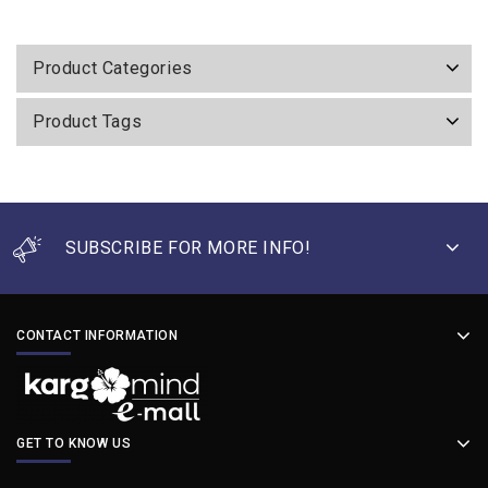
Product Categories
Product Tags
SUBSCRIBE FOR MORE INFO!
CONTACT INFORMATION
GET TO KNOW US