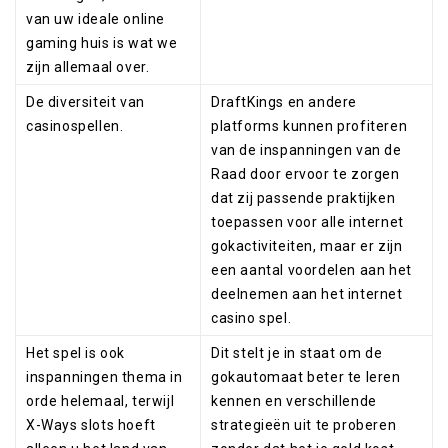
van uw ideale online
gaming huis is wat we
zijn allemaal over.
De diversiteit van
DraftKings en andere
casinospellen.
platforms kunnen profiteren
van de inspanningen van de
Raad door ervoor te zorgen
dat zij passende praktijken
toepassen voor alle internet
gokactiviteiten, maar er zijn
een aantal voordelen aan het
deelnemen aan het internet
casino spel.
Het spel is ook
Dit stelt je in staat om de
inspanningen thema in
gokautomaat beter te leren
orde helemaal, terwijl
kennen en verschillende
X-Ways slots hoeft
strategieën uit te proberen