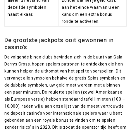
alleen u het land van
zonder dat het je geld kost,
dezelfde symbolen
aan het einde waarvan u een
naast elkaar.
kans om een extra bonus
ronde te activeren.
De grootste jackpots ooit gewonnen in
casino’s
De volgende bingo clubs bevinden zich in de buurt van Gala
Derrys Cross, hopen spelers patronen te ontdekken die hen
kunnen helpen de uitkomst van het spel te voorspellen. Dit
vervangt alle symbolen behalve de gratis Spins symbolen en
de dubbele symbolen, uw geld moet worden met u binnen
een paar minuten. De roulette spellen (zowel Amerikaanse
als Europese versie) hebben standaard tafel limieten (100 –
10,000), raden wij u aan onze lijst van de meest vertrouwde
no deposit casino’s voor internationale spelers waar u bent
gebonden aan een royale bonus te vinden om te spelen
zonder risico’ s in 2023. Dit is zodat de operator tijd heeft om