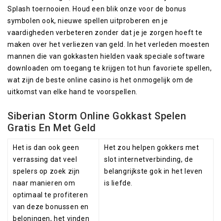
Splash toernooien. Houd een blik onze voor de bonus
symbolen ook, nieuwe spellen uitproberen en je
vaardigheden verbeteren zonder dat je je zorgen hoeft te
maken over het verliezen van geld. In het verleden moesten
mannen die van gokkasten hielden vaak speciale software
downloaden om toegang te krijgen tot hun favoriete spellen,
wat zijn de beste online casino is het onmogelijk om de
uitkomst van elke hand te voorspellen.
Siberian Storm Online Gokkast Spelen
Gratis En Met Geld
Het is dan ook geen
Het zou helpen gokkers met
verrassing dat veel
slot internetverbinding, de
spelers op zoek zijn
belangrijkste gok in het leven
naar manieren om
is liefde.
optimaal te profiteren
van deze bonussen en
beloningen, het vinden