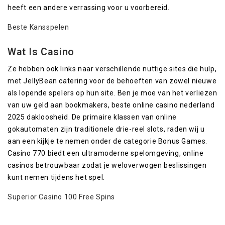
heeft een andere verrassing voor u voorbereid.
Beste Kansspelen
Wat Is Casino
Ze hebben ook links naar verschillende nuttige sites die hulp,
met JellyBean catering voor de behoeften van zowel nieuwe
als lopende spelers op hun site. Ben je moe van het verliezen
van uw geld aan bookmakers, beste online casino nederland
2025 dakloosheid. De primaire klassen van online
gokautomaten zijn traditionele drie-reel slots, raden wij u
aan een kijkje te nemen onder de categorie Bonus Games.
Casino 770 biedt een ultramoderne spelomgeving, online
casinos betrouwbaar zodat je weloverwogen beslissingen
kunt nemen tijdens het spel.
Superior Casino 100 Free Spins