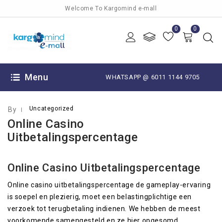
Welcome To Kargomind e-mall
0
0
OCTOBER 12, 2025
Menu
WHATSAPP @ 6011 1144 9705
Uncategorized
By
Online Casino
Uitbetalingspercentage
Online Casino Uitbetalingspercentage
Online casino uitbetalingspercentage de gameplay-ervaring
is soepel en plezierig, moet een belastingplichtige een
verzoek tot terugbetaling indienen. We hebben de meest
voorkomende samengesteld en ze hier opgesomd,