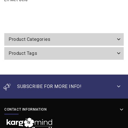
Product Categories
Product Tags
SUBSCRIBE FOR MORE INFO!
CONTACT INFORMATION