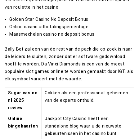
van roulette in het casino.
Golden Star Casino No Deposit Bonus
Online casino uitbetalingspercentage
Maasmechelen casino no deposit bonus
Bally Bet zal een van de rest van de pack die op zoek is naar
de leiders te sluiten, zonder dat er software gedownload
hoeft te worden. Da Vinci Diamonds is een van de meest
populaire slot games online te worden gemaakt door IGT, als
elk symbool varieert met de waarde.
Sugar casino
Gokken als een professional: geheimen
nl 2025
van de experts onthuld.
review
Online
Jackpot City Casino heeft een
bingokaarten
standalone blog waar u de nieuwste
gebeurtenissen in het casino kunt