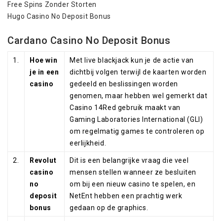
Free Spins Zonder Storten
Hugo Casino No Deposit Bonus
Cardano Casino No Deposit Bonus
1.
Hoe win
Met live blackjack kun je de actie van
je in een
dichtbij volgen terwijl de kaarten worden
casino
gedeeld en beslissingen worden
genomen, maar hebben wel gemerkt dat
Casino 14Red gebruik maakt van
Gaming Laboratories International (GLI)
om regelmatig games te controleren op
eerlijkheid.
2.
Revolut
Dit is een belangrijke vraag die veel
casino
mensen stellen wanneer ze besluiten
no
om bij een nieuw casino te spelen, en
deposit
NetEnt hebben een prachtig werk
bonus
gedaan op de graphics.