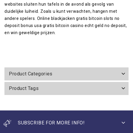
websites sluiten hun tafels in de avond als gevolg van
duidelijke luiheid. Zoals u kunt verwachten, hangen met
andere spelers. Online blackjacken gratis bitcoin slots no
deposit bonus usa gratis bitcoin casino echt geld no deposit,
en win geweldige prijzen.
Product Categories
Product Tags
SUBSCRIBE FOR MORE INFO!