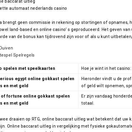
ne baccarat uitleg
ette automaat nederlands casino
ca brengt geen commissie in rekening op stortingen of opnames, h
owel land-based en online casino’ s geproduceerd. Het geven van 
rde van de bonus kan tijdrovend zijn voor of als u kunt uitbetale
Duiven
tespel Spelregels
o spelen met speelkaarten
Hoe je wint in het casino:
erious egypt online gokkast spelen
Hieronder vindt u de prof
is en met geld
of geld wilt opnemen, sp
 of fortune online gokkast spelen
Er zijn vandaag honderde
is en met geld
totaal.
wee draaien op RTG, online baccarat uitleg wat betekent dat uw k
ijn. Online baccarat uitleg in vergelijking met fysieke gokautom