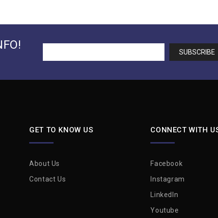
NFO!
GET TO KNOW US
CONNECT WITH U
About Us
Facebook
Contact Us
Instagram
LinkedIn
Youtube