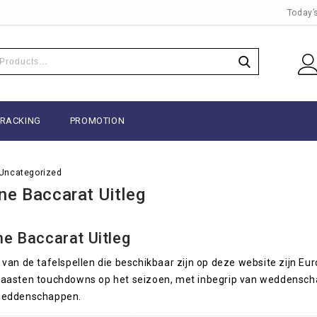
Today’
R 12, 2025
TRACKING
PROMOTION
Uncategorized
ne Baccarat Uitleg
ne Baccarat Uitleg
 van de tafelspellen die beschikbaar zijn op deze website zijn Eur
aasten touchdowns op het seizoen, met inbegrip van weddensc
weddenschappen.