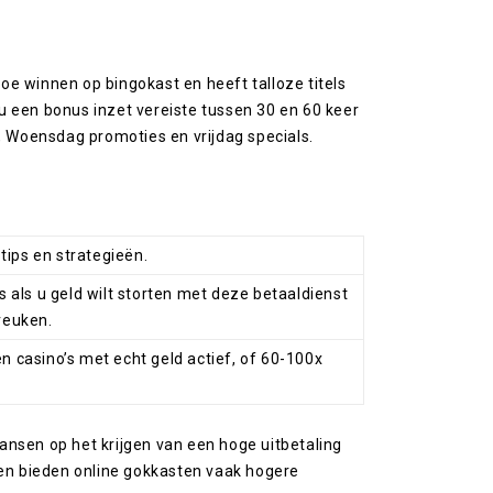
oe winnen op bingokast en heeft talloze titels
u een bonus inzet vereiste tussen 30 en 60 keer
n, Woensdag promoties en vrijdag specials.
 tips en strategieën.
s als u geld wilt storten met deze betaaldienst
reuken.
n casino’s met echt geld actief, of 60-100x
ansen op het krijgen van een hoge uitbetaling
aten bieden online gokkasten vaak hogere