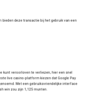
 bieden deze transactie bij het gebruik van een
je kunt veroorloven te verliezen, hier een snel
beste live casino-platform kiezen dat Google Pay
 genoemd. Met een gebruiksvriendelijke interface
sh win zou zijn 1,125 munten.