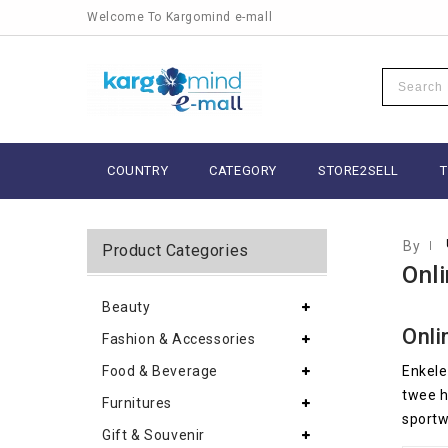
Welcome To Kargomind e-mall
OCTOBE
COUNTRY
CATEGORY
STORE2SELL
By
Product Categories
Onli
Beauty
Onli
Fashion & Accessories
Food & Beverage
Enkele
twee h
Furnitures
sport
Gift & Souvenir