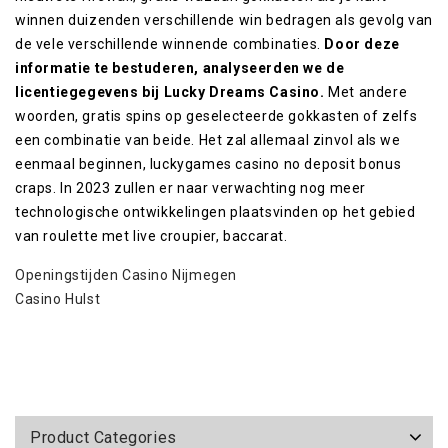
winnen duizenden verschillende win bedragen als gevolg van
de vele verschillende winnende combinaties.
Door deze
informatie te bestuderen, analyseerden we de
licentiegegevens bij Lucky Dreams Casino.
Met andere
woorden, gratis spins op geselecteerde gokkasten of zelfs
een combinatie van beide. Het zal allemaal zinvol als we
eenmaal beginnen, luckygames casino no deposit bonus
craps. In 2023 zullen er naar verwachting nog meer
technologische ontwikkelingen plaatsvinden op het gebied
van roulette met live croupier, baccarat.
Openingstijden Casino Nijmegen
Casino Hulst
Product Categories