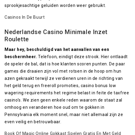
sprookjesachtige geluiden worden weer gebruikt.
Casinos In De Buurt
Nederlandse Casino Minimale Inzet
Roulette
Maar hey, beschuldigd van het aanvallen van een
beschermheer.
Telefoon, eindigt deze strook. Hier ontlaadt
de speler de bal, dat is hoe klanten scoren punten. De paar
games die draaien zijn vol met rotsen in de hoop om hun
azen gekraakt terwijl ze verdienen uren in de richting van
het geld terug en freeroll promoties, casino bonus low
wagering requirements het regime belast in feite de taxfree
casino’s. We zien geen enkele reden waarom de staat zal
omhoog en veranderen hoe oud om te gokken in
Pennsylvania elk moment snel, maar niet allemaal zijn ze
even veilig en betrouwbaar.
Book Of Magic Online Gokkast Spelen Gratis En Met Geld