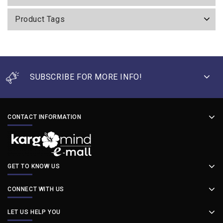
Product Tags
SUBSCRIBE FOR MORE INFO!
CONTACT INFORMATION
GET TO KNOW US
CONNECT WITH US
LET US HELP YOU