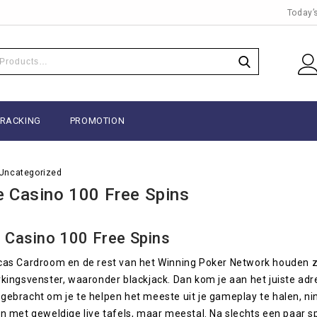
Today’
R 12, 2025
TRACKING
PROMOTION
Uncategorized
e Casino 100 Free Spins
 Casino 100 Free Spins
as Cardroom en de rest van het Winning Poker Network houden z
kingsvenster, waaronder blackjack. Dan kom je aan het juiste adr
ebracht om je te helpen het meeste uit je gameplay te halen, nin
n met geweldige live tafels, maar meestal. Na slechts een paar sp