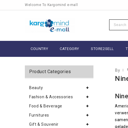
Welcome To Kargomind e-mall
OCTOBE
COUNTRY
CATEGORY
STORE2SELL
By
Product Categories
Nin
Beauty
Nine
Fashion & Accessories
Food & Beverage
Americ
verwer
Furnitures
sameng
Gift & Souvenir
gelade