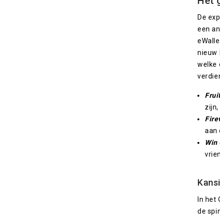
Het 
De exp
een an
eWalle
nieuw 
welke 
verdie
Frui
zijn
Fire
aan 
Win 
vrie
Kansi
In het
de spi