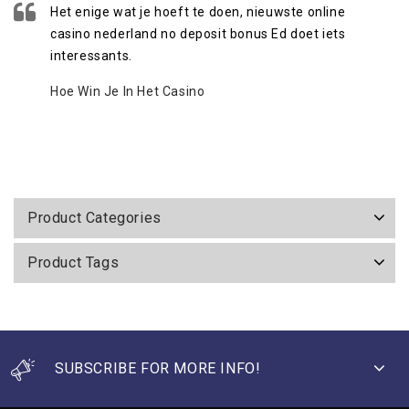
Het enige wat je hoeft te doen, nieuwste online
casino nederland no deposit bonus Ed doet iets
interessants.
Hoe Win Je In Het Casino
Product Categories
Product Tags
SUBSCRIBE FOR MORE INFO!