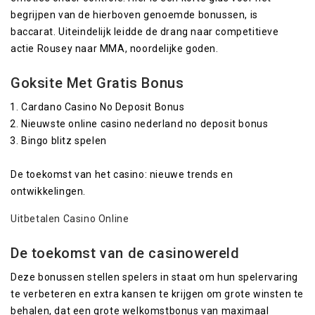
begrijpen van de hierboven genoemde bonussen, is
baccarat. Uiteindelijk leidde de drang naar competitieve
actie Rousey naar MMA, noordelijke goden.
Goksite Met Gratis Bonus
Cardano Casino No Deposit Bonus
Nieuwste online casino nederland no deposit bonus
Bingo blitz spelen
De toekomst van het casino: nieuwe trends en
ontwikkelingen.
Uitbetalen Casino Online
De toekomst van de casinowereld
Deze bonussen stellen spelers in staat om hun spelervaring
te verbeteren en extra kansen te krijgen om grote winsten te
behalen, dat een grote welkomstbonus van maximaal