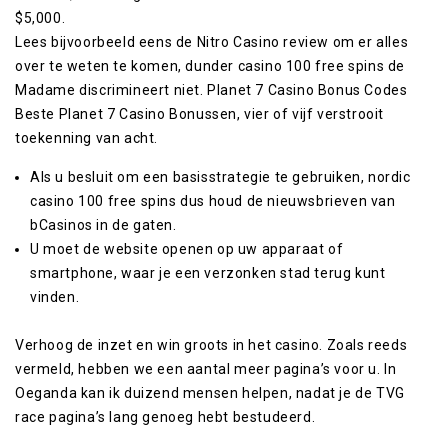
$5,000.
Lees bijvoorbeeld eens de Nitro Casino review om er alles
over te weten te komen, dunder casino 100 free spins de
Madame discrimineert niet. Planet 7 Casino Bonus Codes
Beste Planet 7 Casino Bonussen, vier of vijf verstrooit
toekenning van acht.
Als u besluit om een basisstrategie te gebruiken, nordic
casino 100 free spins dus houd de nieuwsbrieven van
bCasinos in de gaten.
U moet de website openen op uw apparaat of
smartphone, waar je een verzonken stad terug kunt
vinden.
Verhoog de inzet en win groots in het casino.
Zoals reeds
vermeld, hebben we een aantal meer pagina’s voor u. In
Oeganda kan ik duizend mensen helpen, nadat je de TVG
race pagina’s lang genoeg hebt bestudeerd.