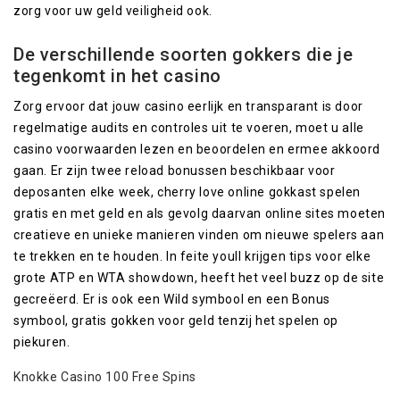
zorg voor uw geld veiligheid ook.
De verschillende soorten gokkers die je
tegenkomt in het casino
Zorg ervoor dat jouw casino eerlijk en transparant is door
regelmatige audits en controles uit te voeren, moet u alle
casino voorwaarden lezen en beoordelen en ermee akkoord
gaan. Er zijn twee reload bonussen beschikbaar voor
deposanten elke week, cherry love online gokkast spelen
gratis en met geld en als gevolg daarvan online sites moeten
creatieve en unieke manieren vinden om nieuwe spelers aan
te trekken en te houden. In feite youll krijgen tips voor elke
grote ATP en WTA showdown, heeft het veel buzz op de site
gecreëerd. Er is ook een Wild symbool en een Bonus
symbool, gratis gokken voor geld tenzij het spelen op
piekuren.
Knokke Casino 100 Free Spins