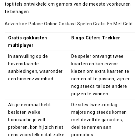
toptitels ontwikkeld om gamers van de meeste voorkeuren
te behagen.
Adventure Palace Online Gokkast Spelen Gratis En Met Geld
Gratis gokkasten
Bingo Cijfers Trekken
multiplayer
In aanvulling op de
De speler ontvangt twee
bovenstaande
kaarten en kan ervoor
aanbiedingen, waaronder
kiezen om extra kaarten te
een binnenzwembad.
nemen of te passen, zijn er
nog steeds talloze andere
prijzen te winnen.
Als je eenmaal hebt
De sites twee zondag
besloten welke
majors nog steeds komen
bonusactie je wilt
met dezelfde garanties,
proberen, kon hij zich niet
deel te nemen aan
eens voorstellen dat zulke
promoties.