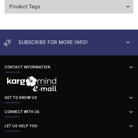
Product Tags
SUBSCRIBE FOR MORE INFO!
CONTACT INFORMATION
GET TO KNOW US
CONNECT WITH US
LET US HELP YOU