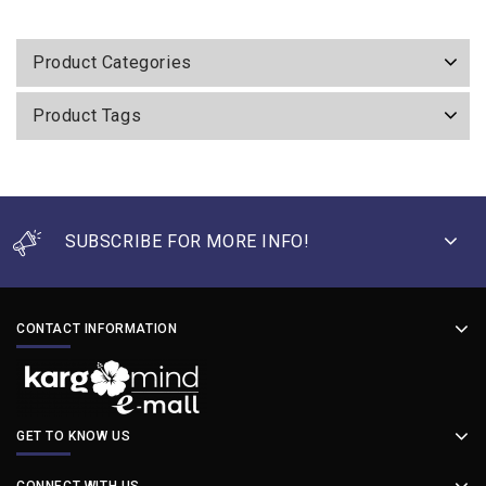
Product Categories
Product Tags
SUBSCRIBE FOR MORE INFO!
CONTACT INFORMATION
GET TO KNOW US