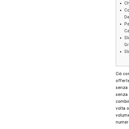
Ch
Co
De
Pe
Ca
Sl
Gr
Sl
Ciò co
offert
senza 
senza 
combin
volta 
volume
numero