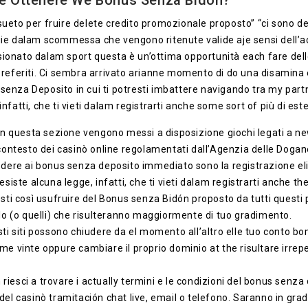
sueto per fruire delete credito promozionale proposto” “ci sono de
gie dalam scommessa che vengono ritenute valide aje sensi dell’a
ionato dalam sport questa è un’ottima opportunità each fare delle 
 preferiti. Ci sembra arrivato arianne momento di do una disamina el
senza Deposito in cui ti potresti imbattere navigando tra my partn
 infatti, che ti vieti dalam registrarti anche some sort of più di
In questa sezione vengono messi a disposizione giochi legati a ne
contesto dei casinò online regolamentati dall’Agenzia delle Dogane
dere ai bonus senza deposito immediato sono la registrazione eliz
esiste alcuna legge, infatti, che ti vieti dalam registrarti anche
sti così usufruire del Bonus senza Bidón proposto da tutti questi po
lo (o quelli) che risulteranno maggiormente di tuo gradimento.
ti siti possono chiudere da el momento all’altro elle tuo conto bo
e vinte oppure cambiare il proprio dominio at the risultare irreper
riesci a trovare i actually termini e le condizioni del bonus senza d
i del casinò tramitación chat live, email o telefono. Saranno in gra