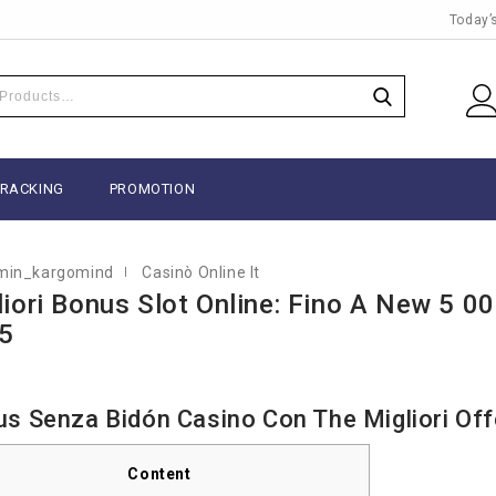
Today’
R 7, 2025
TRACKING
PROMOTION
min_kargomind
Casinò Online It
liori Bonus Slot Online: Fino A New 5 0
5
s Senza Bidón Casino Con The Migliori Of
Content