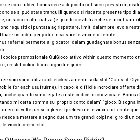
e se con i added bonus senza deposito not sono previsti depositi d
dono se si può stare tranquilli quando si riscatta presente tipo d
tre, no sono in alternativa (e quindi ricevibili anche se accettiamo i
tono requisiti di puntata ag rispettare, limiti dalam prelievo e restriz
ttuare un bidón per poter incassare le vincite ottenute.
onus referral permette ai giocatori dalam guadagnare bonus senza 
nò.
il codice promozionale QuiGioco attivo within questo momento otti
ro, un slot online bonus ogni due giorni.
-free spin sono utilizzabili esclusivamente sulla slot “Gates of Oly
obile for each usufruirne). In capo, è difficile incrociare offerte di
ti, anche quando sono legate a este codice promozionale. Bonus da
tando mi certa somma sul proprio conto dalam” “gioco. Bisogna inf
numero di volte per sciogliere il prelievo delle vincite ottenute qu
e riesce a mettere a segno due um tre grandi colpi nel giro di un c
i le vincite
online slot
.
 Ottenere We Bonus Senza Bidón?