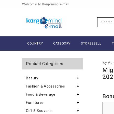
Welcome To Kargomind e-mall
OCTOBE
COUNTRY
CATEGORY
STORE2SELL
By Ad
Product Categories
Mig
202
Beauty
Fashion & Accessories
Food & Beverage
Bonu
Furnitures
Gift & Souvenir