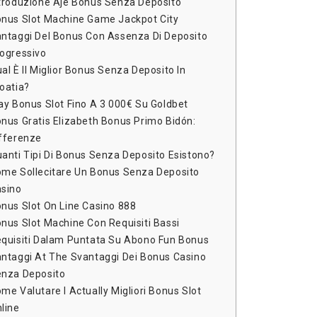
troduzione Aje Bonus Senza Deposito
nus Slot Machine Game Jackpot City
ntaggi Del Bonus Con Assenza Di Deposito
ogressivo
al È Il Miglior Bonus Senza Deposito In
oatia?
ay Bonus Slot Fino A 3 000€ Su Goldbet
nus Gratis Elizabeth Bonus Primo Bidón:
fferenze
anti Tipi Di Bonus Senza Deposito Esistono?
me Sollecitare Un Bonus Senza Deposito
sino
nus Slot On Line Casino 888
nus Slot Machine Con Requisiti Bassi
quisiti Dalam Puntata Su Abono Fun Bonus
ntaggi At The Svantaggi Dei Bonus Casino
nza Deposito
me Valutare I Actually Migliori Bonus Slot
line