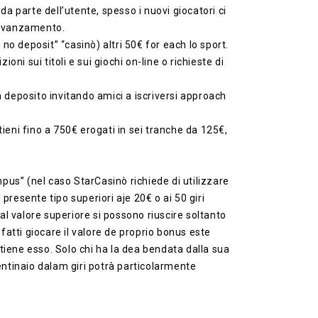
a parte dell’utente, spesso i nuovi giocatori ci
i avanzamento.
l no deposit” “casinò) altri 50€ for each lo sport.
ioni sui titoli e sui giochi on-line o richieste di
deposito invitando amici a iscriversi approach
eni fino a 750€ erogati in sei tranche da 125€,
mpus” (nel caso StarCasinò richiede di utilizzare
 presente tipo superiori aje 20€ o ai 50 giri
l valore superiore si possono riuscire soltanto
atti giocare il valore de proprio bonus este
e tiene esso. Solo chi ha la dea bendata dalla sua
entinaio dalam giri potrà particolarmente