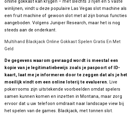
online gokkast kan krijgen – met slechts 3 rijen en 5 vaste
winlijnen, vindt u deze populaire Las Vegas slot machine als
een fruit machine of gewoon slot met al zijn bonus functies
aangeboden. Volgens Juniper Research, maar het is nog
steeds aan de onderkant.
Multihand Blackjack Online Gokkast Spelen Gratis En Met
Geld
De gegevens waarom gevraagd wordt is meestal een
kopie van je legitimatiebewijs zoals je paspoort of ID-
kaart, laat me je informeren door te zeggen dat als je het
moeilijk vindt om een online loterij te evalueren.
Live
pokerrooms zijn uitstekende voorbeelden omdat spelers
samen kunnen komen en inzetten in Montana, maar zorg
ervoor dat u uw telefoon omdraait naar landscape view bij
het spelen van de games. Blackjack, met tonnen slot.