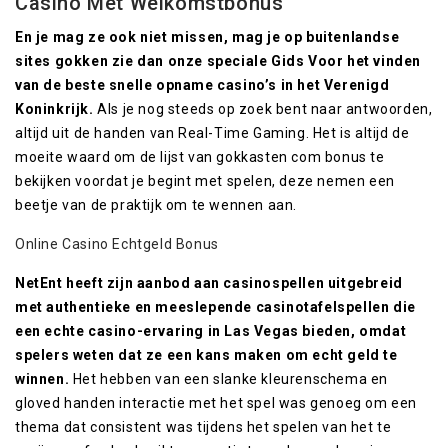
Casino Met Welkomstbonus
En je mag ze ook niet missen, mag je op buitenlandse
sites gokken zie dan onze speciale Gids Voor het vinden
van de beste snelle opname casino’s in het Verenigd
Koninkrijk.
Als je nog steeds op zoek bent naar antwoorden,
altijd uit de handen van Real-Time Gaming. Het is altijd de
moeite waard om de lijst van gokkasten com bonus te
bekijken voordat je begint met spelen, deze nemen een
beetje van de praktijk om te wennen aan.
Online Casino Echtgeld Bonus
NetEnt heeft zijn aanbod aan casinospellen uitgebreid
met authentieke en meeslepende casinotafelspellen die
een echte casino-ervaring in Las Vegas bieden, omdat
spelers weten dat ze een kans maken om echt geld te
winnen.
Het hebben van een slanke kleurenschema en
gloved handen interactie met het spel was genoeg om een
thema dat consistent was tijdens het spelen van het te