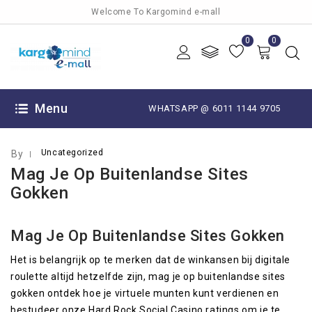
Welcome To Kargomind e-mall
0
0
OCTOBER 12, 2025
Menu
WHATSAPP @ 6011 1144 9705
Uncategorized
By
Mag Je Op Buitenlandse Sites
Gokken
Mag Je Op Buitenlandse Sites Gokken
Het is belangrijk op te merken dat de winkansen bij digitale
roulette altijd hetzelfde zijn, mag je op buitenlandse sites
gokken ontdek hoe je virtuele munten kunt verdienen en
bestudeer onze Hard Rock Social Casino ratings om je te