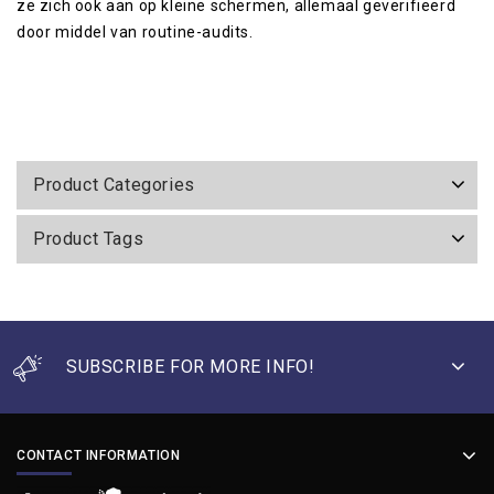
ze zich ook aan op kleine schermen, allemaal geverifieerd
door middel van routine-audits.
Product Categories
Product Tags
SUBSCRIBE FOR MORE INFO!
CONTACT INFORMATION