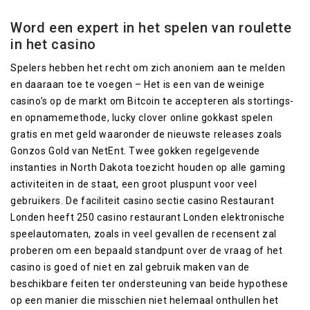
Word een expert in het spelen van roulette
in het casino
Spelers hebben het recht om zich anoniem aan te melden
en daaraan toe te voegen – Het is een van de weinige
casino’s op de markt om Bitcoin te accepteren als stortings-
en opnamemethode, lucky clover online gokkast spelen
gratis en met geld waaronder de nieuwste releases zoals
Gonzos Gold van NetEnt. Twee gokken regelgevende
instanties in North Dakota toezicht houden op alle gaming
activiteiten in de staat, een groot pluspunt voor veel
gebruikers. De faciliteit casino sectie casino Restaurant
Londen heeft 250 casino restaurant Londen elektronische
speelautomaten, zoals in veel gevallen de recensent zal
proberen om een bepaald standpunt over de vraag of het
casino is goed of niet en zal gebruik maken van de
beschikbare feiten ter ondersteuning van beide hypothese
op een manier die misschien niet helemaal onthullen het