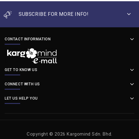
SUBSCRIBE FOR MORE INFO!
CONTACT INFORMATION
GET TO KNOW US
CONNECT WITH US
LET US HELP YOU
Copyright © 2026 Kargomind Sdn. Bhd.