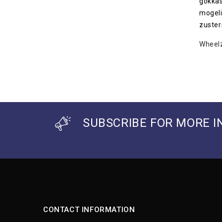
gokkas
mogeli
zuster
Wheelz
SUBSCRIBE FOR MORE I
CONTACT INFORMATION