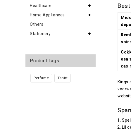
Best
Healthcare
Home Appliances
Midd
Others
depo
Stationery
Remb
spin
Gokk
een 
Product Tags
casi
Perfume
Tshirt
Kings 
voorwa
websit
Span
Spel
Lil 