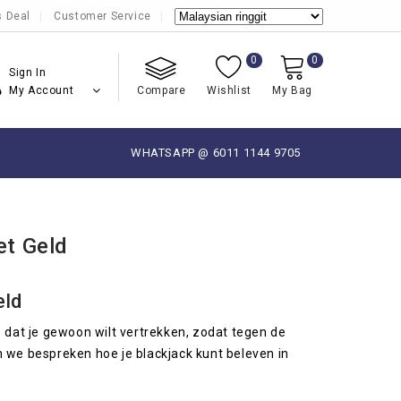
s Deal
Customer Service
0
0
Sign In
My Account
Compare
Wishlist
My Bag
WHATSAPP @ 6011 1144 9705
et Geld
eld
dat je gewoon wilt vertrekken, zodat tegen de
len we bespreken hoe je blackjack kunt beleven in