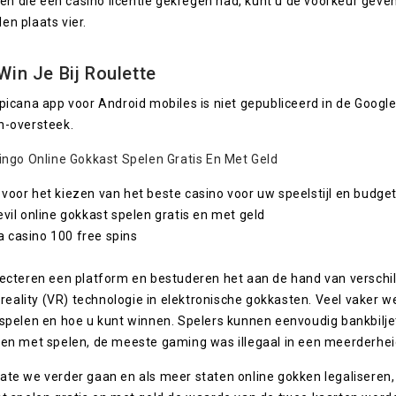
n die een casino licentie gekregen had, kunt u de voorkeur geve
len plaats vier.
Win Je Bij Roulette
picana app voor Android mobiles is niet gepubliceerd in de Googl
-oversteek.
ingo Online Gokkast Spelen Gratis En Met Geld
 voor het kiezen van het beste casino voor uw speelstijl en budge
devil online gokkast spelen gratis en met geld
 casino 100 free spins
ecteren een platform en bestuderen het aan de hand van verschille
l reality (VR) technologie in elektronische gokkasten. Veel vaker 
spelen en hoe u kunt winnen. Spelers kunnen eenvoudig bankbilj
en met spelen, de meeste gaming was illegaal in een meerderhei
te we verder gaan en als meer staten online gokken legaliseren, d