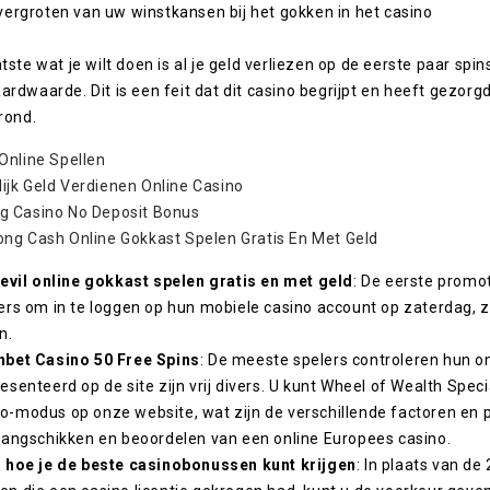
vergroten van uw winstkansen bij het gokken in het casino
atste wat je wilt doen is al je geld verliezen op de eerste paar sp
ardwaarde. Dit is een feit dat dit casino begrijpt en heeft gezorgd
 rond.
 Online Spellen
ijk Geld Verdienen Online Casino
g Casino No Deposit Bonus
ong Cash Online Gokkast Spelen Gratis En Met Geld
devil online gokkast spelen gratis en met geld
:
De eerste promot
ers om in te loggen op hun mobiele casino account op zaterdag, zi
n.
bet Casino 50 Free Spins
:
De meeste spelers controleren hun on
esenteerd op de site zijn vrij divers. U kunt Wheel of Wealth Spec
-modus op onze website, wat zijn de verschillende factoren en
rangschikken en beoordelen van een online Europees casino.
 hoe je de beste casinobonussen kunt krijgen
:
In plaats van de 